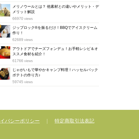
メリノウールとは？ 他素材との違いやメリット・デ
メリット解説
位
66970
views
ジップロック®を振るだけ！BBQでアイスクリーム
作り！
位
62689
views
アウトドアでチーズフォンデュ！お手軽レシピ＆オ
ススメ食材を紹介！
位
61766
views
じゃがいもで華やかキャンプ料理！ハッセルバック
ポテトの作り方♪
位
59745
views
イバシーポリシー
｜
特定商取引法表記