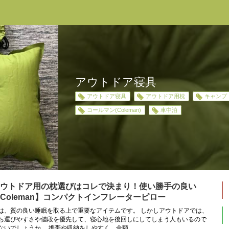
アウトドア寝具
アウトドア寝具
アウトドア用枕
キャンプ
コールマン(Coleman)
車中泊
ウトドア用の枕選びはコレで決まり！使い勝手の良い
Coleman】コンパクトインフレーターピロー
は、質の良い睡眠を取る上で重要なアイテムです。 しかしアウトドアでは、
ち運びやすさや値段を優先して、寝心地を後回しにしてしまう人もいるので
ないでしょうか。 携帯や収納をしやすく、金額...