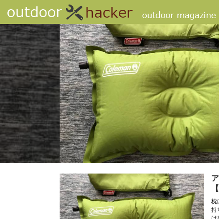
ア
【
枕
持
は