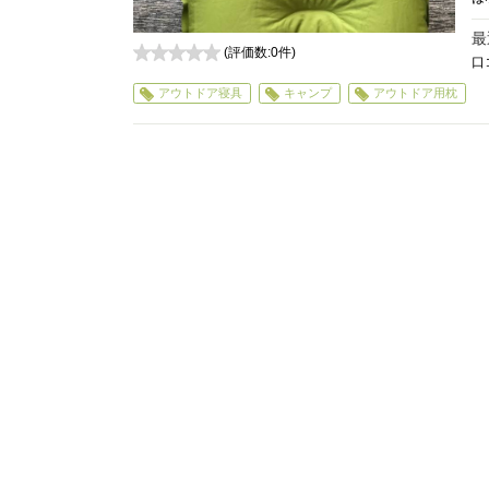
最
(評価数:
0
件)
口
0
アウトドア寝具
キャンプ
アウトドア用枕