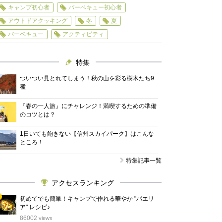
キャンプ初心者
バーベキュー初心者
アウトドアクッキング
冬
夏
バーベキュー
アクティビティ
特集
ついつい見とれてしまう！秋の山を彩る樹木たち9
種
『春の一人旅』にチャレンジ！満喫するための準備
のコツとは？
1日いても飽きない【信州スカイパーク】はこんな
ところ！
特集記事一覧
アクセスランキング
初めてでも簡単！キャンプで作れる華やか "パエリ
ア" レシピ♪
位
86002
views