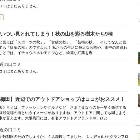
コミはまだありません。
ピ
いつい見とれてしまう！秋の山を彩る樹木たち9種
と言えば「スポーツの秋」、「食欲の秋」、「芸術の秋」、そしてなんと言
ても「紅葉の秋」のですよね！ 私たちの生活に身近な公園や、街中の道路わ
などでは、イチョウの木やモミジなど、綺麗な紅葉を近...
近の口コミ
コミはまだありません。
梅田】近辺でのアウトドアショップはココがおススメ！
阪と言えば、ファッションやグルメなど、さまざまなものを一早く発信する
報最先端の街というイメージがありますね。アウトドアに関しても同じよう
事が言えます。大阪梅田には、有名アウトドアブランドや、ひと...
近の口コミ
字数制限のためでしょうか、４店舗抜けてました。 １．好日山荘(グランフロ