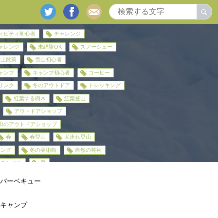
twitter
facebook
mail
ィビティ初心者
チャレンジ
ャレンジ
未経験OK
スノーシュー
雪上散策
雪山初心者
ャンプ
キャンプ初心者
コーヒー
リンク
冬のアウトドア
トレッキング
紅葉する樹木
紅葉登山
アウトドアショップ
田のアウトドアショップ
春
春登山
犬連れ登山
キング
冬の美術館
自然の芸術
モンベル
夏
バーベキュー
キャンプ