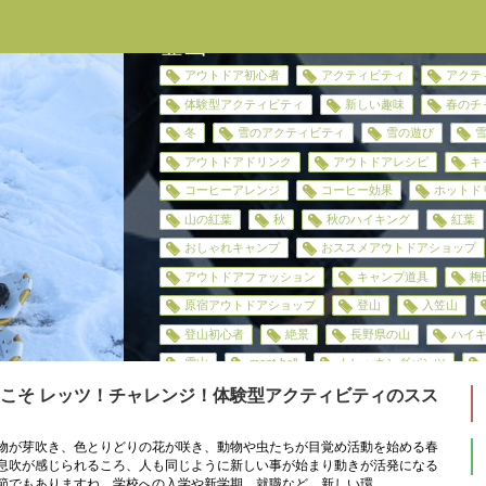
登山
アウトドア初心者
アクティビティ
アクテ
体験型アクティビティ
新しい趣味
春のチ
冬
雪のアクティビティ
雪の遊び
アウトドアドリンク
アウトドアレシピ
キ
コーヒーアレンジ
コーヒー効果
ホットド
山の紅葉
秋
秋のハイキング
紅葉
おしゃれキャンプ
おススメアウトドアショップ
アウトドアファッション
キャンプ道具
梅
原宿アウトドアショップ
登山
入笠山
登山初心者
絶景
長野県の山
ハイ
雪山
mont-bell
トレッキングパンツ
こそ レッツ！チャレンジ！体験型アクティビティのスス
物が芽吹き、色とりどりの花が咲き、動物や虫たちが目覚め活動を始める春
息吹が感じられるころ、人も同じように新しい事が始まり動きが活発になる
節でもありますね。学校への入学や新学期、就職など、新しい環...