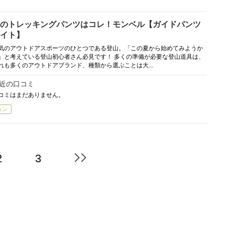
のトレッキングパンツはコレ！モンベル【ガイドパンツ
イト】
気のアウトドアスポーツのひとつである登山。「この夏から始めてみようか
」と考えている登山初心者さん必見です！ 多くの準備が必要な登山道具は、
れも多くのアウトドアブランド、種類から選ぶことは大...
近の口コミ
コミはまだありません。
ョン
2
3
最
後
へ