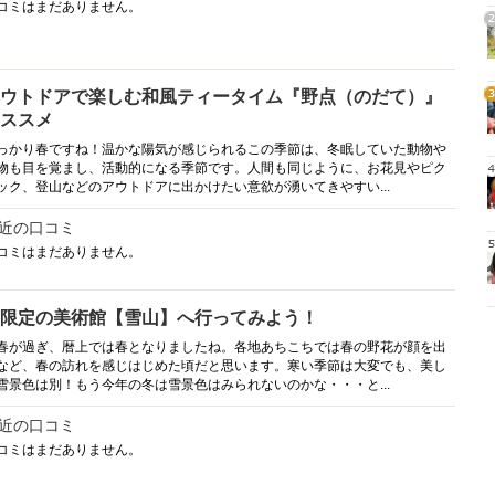
コミはまだありません。
2
ウトドアで楽しむ和風ティータイム『野点（のだて）』
3
ススメ
っかり春ですね！温かな陽気が感じられるこの季節は、冬眠していた動物や
物も目を覚まし、活動的になる季節です。人間も同じように、お花見やピク
4
ック、登山などのアウトドアに出かけたい意欲が湧いてきやすい...
近の口コミ
コミはまだありません。
5
限定の美術館【雪山】へ行ってみよう！
春が過ぎ、暦上では春となりましたね。各地あちこちでは春の野花が顔を出
など、春の訪れを感じはじめた頃だと思います。寒い季節は大変でも、美し
雪景色は別！もう今年の冬は雪景色はみられないのかな・・・と...
近の口コミ
コミはまだありません。