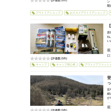
(評価数:
0
件)
ン
0
階)
アウトドアショップ
おススメアウトドアショップ
【
原
ね
い
最
口
(評価数:
0
件)
0
キャンプ
キャンプ初心者
アウトドアファッシ
登
っ
近
緒
が
最
(評価数:
0
件)