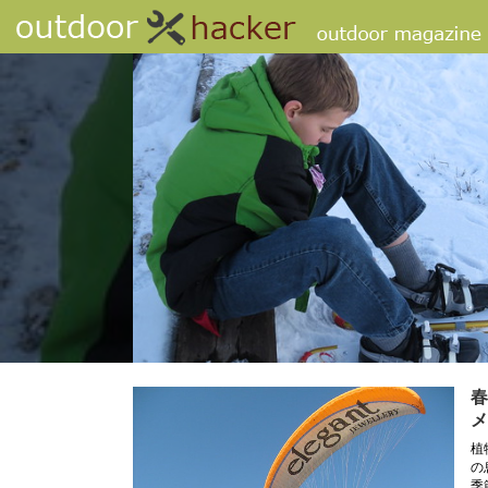
春
メ
植
の
季