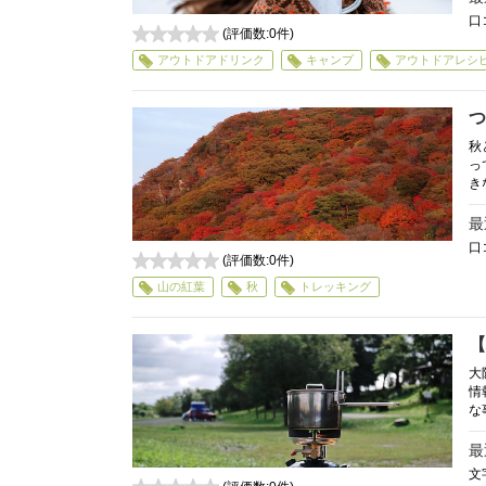
口
(評価数:
0
件)
0
アウトドアドリンク
キャンプ
アウトドアレシ
つ
秋
っ
き
最
口
(評価数:
0
件)
0
山の紅葉
秋
トレッキング
【
大
情
な
最
文