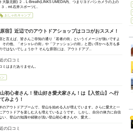
ト大阪北館) ２．L-Breath(LINKS UMEDA内、つまりヨドバシカメラの上の
 ３．mt.石井スポーツ(...
おしゃれキャンプ
原宿】近辺でのアウトドアショップはココがおススメ！
宿と言えば、皆さんご存知の通り「若者の街」というイメージが強いですよ
。その他、「オシャレの街」や「ファッションの街」と思い浮かべる方も多
のではないでしょうか？ そんな原宿には、アウトドアブ...
近の口コミ
コミはまだありません。
ョン
山初心者さん！登山好き愛犬家さん！は【入笠山】へ行
てみよう！
年のアウトドアブームで、登山を始める人が増えています。さらに愛犬と一
にアウトドアを楽しむ人も増えているようです。 しかし、自分の体力に自信
ない、登山の知識や経験が浅い登山初心者さんや、愛犬...
1
近の口コミ