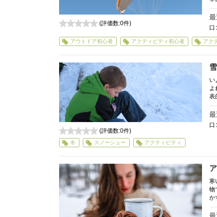
最
(評価数:
0
件)
口
0
アウトドア初心者
アクティビティ初心者
アク
雪
い
よ
表
最
口
(評価数:
0
件)
0
冬
スノーシュー
アクティビティ
ア
寒
物
か
最