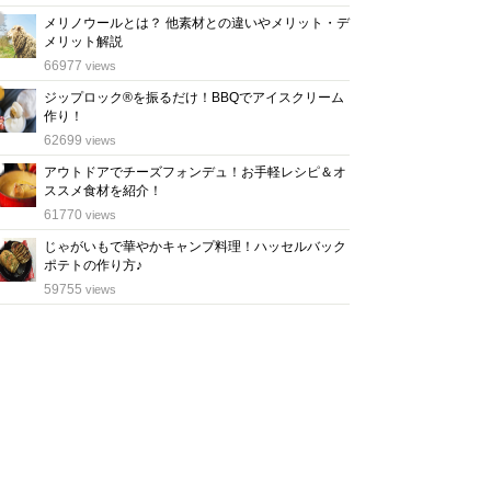
メリノウールとは？ 他素材との違いやメリット・デ
メリット解説
位
66977
views
ジップロック®を振るだけ！BBQでアイスクリーム
作り！
位
62699
views
アウトドアでチーズフォンデュ！お手軽レシピ＆オ
ススメ食材を紹介！
位
61770
views
じゃがいもで華やかキャンプ料理！ハッセルバック
ポテトの作り方♪
位
59755
views