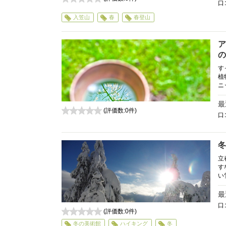
口
0
入笠山
春
春登山
ア
の
す
植
ニ
最
(評価数:
0
件)
口
0
冬
立
す
い
最
口
(評価数:
0
件)
0
冬の美術館
ハイキング
冬