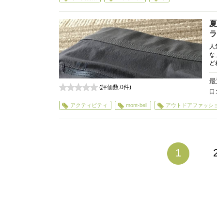
夏
ラ
人
な
ど
最
(評価数:
0
件)
口
0
アクティビティ
mont-bell
アウトドアファッシ
1