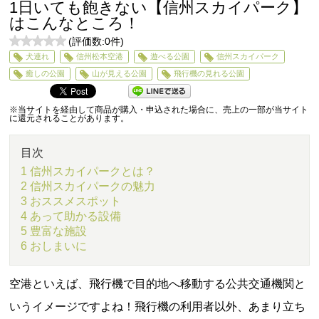
1日いても飽きない【信州スカイパーク】
はこんなところ！
(評価数:
0
件)
0
犬連れ
信州松本空港
遊べる公園
信州スカイパーク
5
癒しの公園
山が見える公園
飛行機の見れる公園
※当サイトを経由して商品が購入・申込された場合に、売上の一部が当サイト
に還元されることがあります。
目次
1 信州スカイパークとは？
2 信州スカイパークの魅力
3 おススメスポット
4 あって助かる設備
5 豊富な施設
6 おしまいに
空港といえば、飛行機で目的地へ移動する公共交通機関と
いうイメージですよね！飛行機の利用者以外、あまり立ち