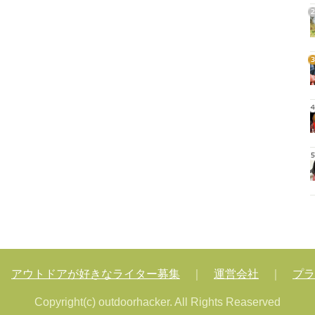
2
3
4
5
｜
アウトドアが好きなライター募集
｜
運営会社
｜
プラ
Copyright(c) outdoorhacker. All Rights Reaserved