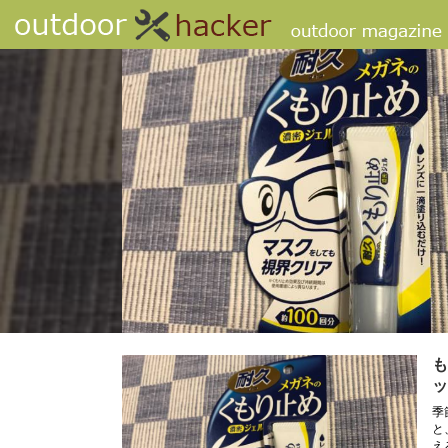
も
ッ
季
と
え