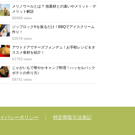
メリノウールとは？ 他素材との違いやメリット・デ
メリット解説
位
66966
views
ジップロック®を振るだけ！BBQでアイスクリーム
作り！
位
62678
views
アウトドアでチーズフォンデュ！お手軽レシピ＆オ
ススメ食材を紹介！
位
61763
views
じゃがいもで華やかキャンプ料理！ハッセルバック
ポテトの作り方♪
位
59741
views
イバシーポリシー
｜
特定商取引法表記