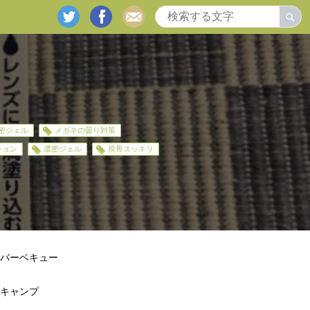
twitter
facebook
mail
密ジェル
メガネの曇り対策
ション
濃密ジェル
視界スッキリ
バーベキュー
キャンプ