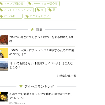
キャンプ初心者
バーベキュー初心者
アウトドアクッキング
冬
夏
バーベキュー
アクティビティ
特集
ついつい見とれてしまう！秋の山を彩る樹木たち9
種
『春の一人旅』にチャレンジ！満喫するための準備
のコツとは？
1日いても飽きない【信州スカイパーク】はこんな
ところ！
特集記事一覧
アクセスランキング
初めてでも簡単！キャンプで作れる華やか "パエリ
ア" レシピ♪
位
85994
views