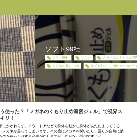
ソフト99社
ソフト99社
マスク
メガネのくもり止め濃
メガネの曇り止め
株式会社ソフト99コーポレー
う使った？「メガネのくもり止め濃密ジェル」で視界ス
キリ！
節にかかわらず、アウトドアなどで身体を動かし身体があたたまってくる
、メガネが曇ってしまいます。その度にメガネを拭いたり、曇りが自然に消
るのを待ったりする必要がなりますが、なかなか面倒ですよね。 ...