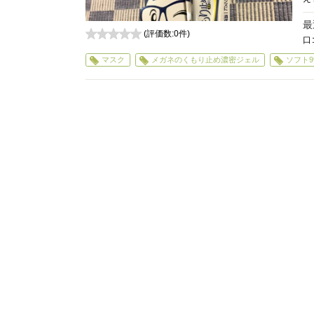
最
(評価数:
0
件)
口
0
マスク
メガネのくもり止め濃密ジェル
ソフト9