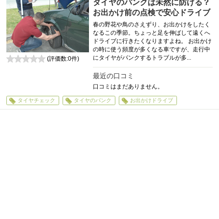
タイヤのパンクは未然に防げる？
お出かけ前の点検で安心ドライブ
春の野花や鳥のさえずり、お出かけをしたく
なるこの季節。ちょっと足を伸ばして遠くへ
ドライブに行きたくなりますよね。 お出かけ
の時に使う頻度が多くなる車ですが、走行中
にタイヤがパンクするトラブルが多...
(評価数:
0
件)
0
最近の口コミ
口コミはまだありません。
タイヤチェック
タイヤのパンク
お出かけドライブ