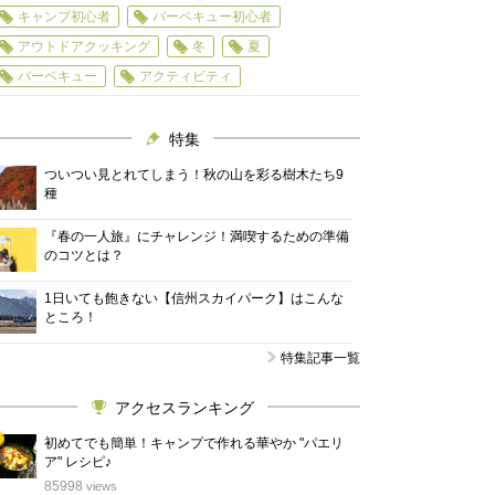
キャンプ初心者
バーベキュー初心者
アウトドアクッキング
冬
夏
バーベキュー
アクティビティ
特集
ついつい見とれてしまう！秋の山を彩る樹木たち9
種
『春の一人旅』にチャレンジ！満喫するための準備
のコツとは？
1日いても飽きない【信州スカイパーク】はこんな
ところ！
特集記事一覧
アクセスランキング
初めてでも簡単！キャンプで作れる華やか "パエリ
ア" レシピ♪
位
85998
views