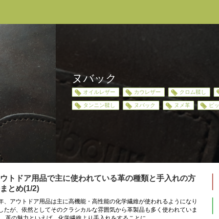
ヌバック
オイルレザー
カウレザー
クロム鞣し
タンニン鞣し
ヌバック
ヌメ革
ピ
ウトドア用品で主に使われている革の種類と手入れの方
まとめ(1/2)
年、アウトドア用品は主に高機能・高性能の化学繊維が使われるようになり
したが、依然としてそのクラシカルな雰囲気から革製品も多く使われていま
。 革の魅力といえば、化学繊維より手入れをすることに...