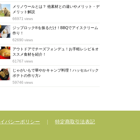
メリノウールとは？ 他素材との違いやメリット・デ
メリット解説
位
66971
views
ジップロック®を振るだけ！BBQでアイスクリーム
作り！
位
62690
views
アウトドアでチーズフォンデュ！お手軽レシピ＆オ
ススメ食材を紹介！
位
61767
views
じゃがいもで華やかキャンプ料理！ハッセルバック
ポテトの作り方♪
位
59746
views
イバシーポリシー
｜
特定商取引法表記