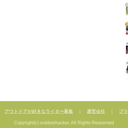
2
3
4
5
｜
アウトドアが好きなライター募集
｜
運営会社
｜
プラ
Copyright(c) outdoorhacker. All Rights Reaserved