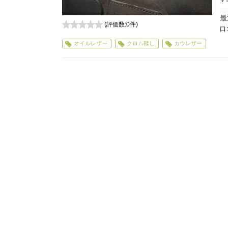
最
(評価数:
0
件)
口
0
オイルレザー
クロム鞣し
カウレザー