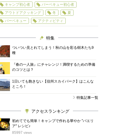
キャンプ初心者
バーベキュー初心者
アウトドアクッキング
冬
夏
バーベキュー
アクティビティ
特集
ついつい見とれてしまう！秋の山を彩る樹木たち9
種
『春の一人旅』にチャレンジ！満喫するための準備
のコツとは？
1日いても飽きない【信州スカイパーク】はこんな
ところ！
特集記事一覧
アクセスランキング
初めてでも簡単！キャンプで作れる華やか "パエリ
ア" レシピ♪
位
85997
views