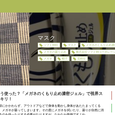
マスク
ソフト99社
マスク
メガネのくもり止め濃
メガネの曇り止め
株式会社ソフト99コーポレー
メガネ
帽子
花粉症
う使った？「メガネのくもり止め濃密ジェル」で視界ス
キリ！
節にかかわらず、アウトドアなどで身体を動かし身体があたたまってくる
、メガネが曇ってしまいます。その度にメガネを拭いたり、曇りが自然に消
るのを待ったりする必要がなりますが、なかなか面倒ですよね。 ...