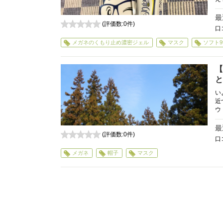
最
(評価数:
0
件)
口
0
メガネのくもり止め濃密ジェル
マスク
ソフト9
【
と
い
近
ウ
最
(評価数:
0
件)
口
0
メガネ
帽子
マスク