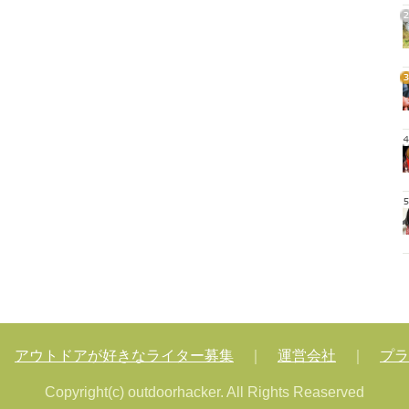
2
3
4
5
｜
アウトドアが好きなライター募集
｜
運営会社
｜
プラ
Copyright(c) outdoorhacker. All Rights Reaserved