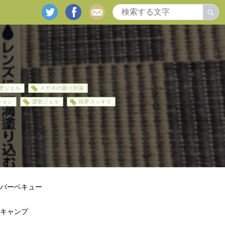
twitter
facebook
mail
密ジェル
メガネの曇り対策
ション
濃密ジェル
視界スッキリ
バーベキュー
キャンプ