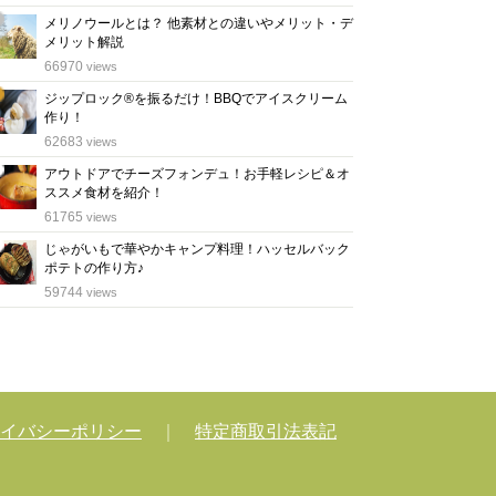
メリノウールとは？ 他素材との違いやメリット・デ
メリット解説
位
66970
views
ジップロック®を振るだけ！BBQでアイスクリーム
作り！
位
62683
views
アウトドアでチーズフォンデュ！お手軽レシピ＆オ
ススメ食材を紹介！
位
61765
views
じゃがいもで華やかキャンプ料理！ハッセルバック
ポテトの作り方♪
位
59744
views
イバシーポリシー
｜
特定商取引法表記