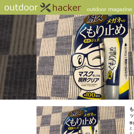
も
ッ
季
と
え