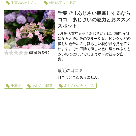
千葉県のあじさい
梅雨のアウトドア
千葉で【あじさい観賞】するなら
ココ！あじさいの魅力とおススメ
スポット
6月を代表する花『あじさい』は、梅雨時期
になると淡い色のブルーや紫、ピンクなどの
優しい色合いの可愛らしい花が顔を見せてく
れます。その可憐で優しい色に癒される方も
(評価数:
0
件)
多いのではないでしょうか？街並みや庭
0
先、...
最近の口コミ
口コミはまだありません。
千葉県
あじさい鑑賞
あじさいの見どころ