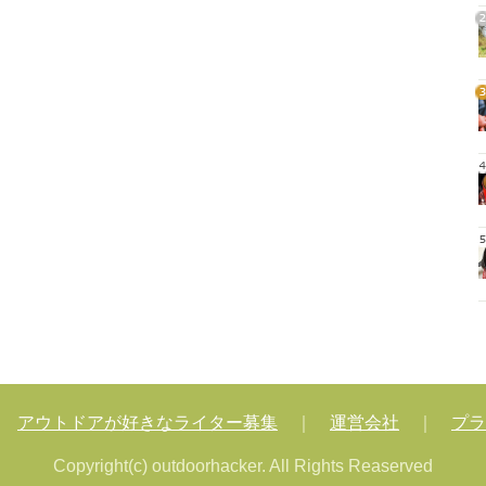
2
3
4
5
｜
アウトドアが好きなライター募集
｜
運営会社
｜
プラ
Copyright(c) outdoorhacker. All Rights Reaserved