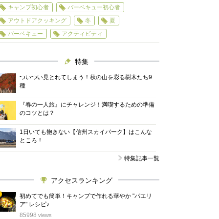
キャンプ初心者
バーベキュー初心者
アウトドアクッキング
冬
夏
バーベキュー
アクティビティ
特集
ついつい見とれてしまう！秋の山を彩る樹木たち9
種
『春の一人旅』にチャレンジ！満喫するための準備
のコツとは？
1日いても飽きない【信州スカイパーク】はこんな
ところ！
特集記事一覧
アクセスランキング
初めてでも簡単！キャンプで作れる華やか "パエリ
ア" レシピ♪
位
85998
views