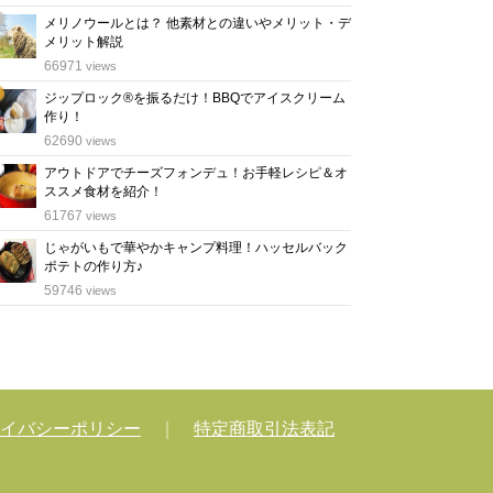
メリノウールとは？ 他素材との違いやメリット・デ
メリット解説
位
66971
views
ジップロック®を振るだけ！BBQでアイスクリーム
作り！
位
62690
views
アウトドアでチーズフォンデュ！お手軽レシピ＆オ
ススメ食材を紹介！
位
61767
views
じゃがいもで華やかキャンプ料理！ハッセルバック
ポテトの作り方♪
位
59746
views
イバシーポリシー
｜
特定商取引法表記