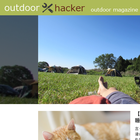
【
睡
言
違
れ