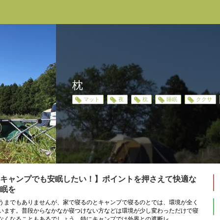
枕
マット
夜
枕
睡眠
ククサ
キャンプでも安眠したい！】ポイントを押さえて快適な
眠を
うまでもありませんが、家で寝るのとキャンプで寝るのとでは、環境が全く
います。普段からなかなか寝つけない方などは環境が少し変わっただけで寝
なくなることもあるでしょう。特にキャンプでは外界との遮断レ...