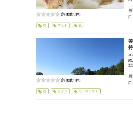
最
(評価数:
0
件)
口
0
枕
マット
夜
羨
持
キ
紹
製の
最
(評価数:
0
件)
口
0
枕
ククサ
サーマレスト