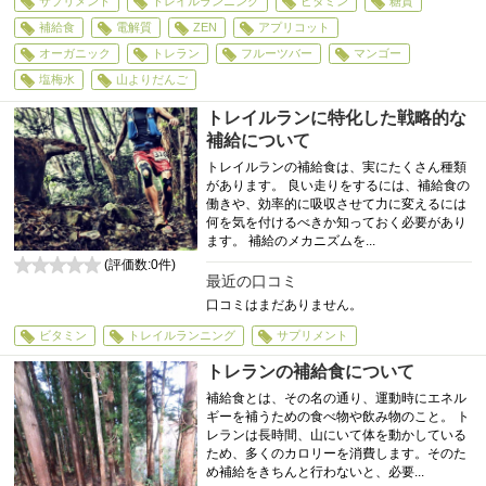
サプリメント
トレイルランニング
ビタミン
糖質
補給食
電解質
ZEN
アプリコット
オーガニック
トレラン
フルーツバー
マンゴー
塩梅水
山よりだんご
トレイルランに特化した戦略的な
補給について
トレイルランの補給食は、実にたくさん種類
があります。 良い走りをするには、補給食の
働きや、効率的に吸収させて力に変えるには
何を気を付けるべきか知っておく必要があり
ます。 補給のメカニズムを...
(評価数:
0
件)
最近の口コミ
0
口コミはまだありません。
ビタミン
トレイルランニング
サプリメント
トレランの補給食について
補給食とは、その名の通り、運動時にエネル
ギーを補うための食べ物や飲み物のこと。 ト
レランは長時間、山にいて体を動かしている
ため、多くのカロリーを消費します。そのた
め補給をきちんと行わないと、必要...