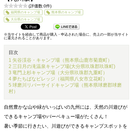
(評価数:
0
件)
0
福岡県のキャンプ場
熊本県のキャンプ場
5
大分県のキャンプ場
※当サイトを経由して商品が購入・申込された場合に、売上の一部が当サイト
に還元されることがあります。
目次
1 矢谷渓谷・キャンプ場（熊本県山鹿市菊鹿町）
2 三日月の滝温泉キャンプ場(大分県玖珠郡玖珠町)
3 竜門上杉キャンプ場（大分県玖珠郡九重町）
4 夢たちばなビレッジ（福岡県八女市立花町）
5 球磨川リバーサイドキャンプ場（熊本県球磨郡球磨
村）
自然豊かな山や緑がいっぱいの九州には、天然の川遊びが
できるキャンプ場やバーベキュー場がたくさん！
暑い季節に行きたい、川遊びができるキャンプスポットを