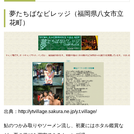
夢たちばなビレッジ（福岡県八女市立
花町）
出典：http://ytvillage.sakura.ne.jp/y.t.village/
鮎のつかみ取りやソーメン流し、初夏にはホタル鑑賞な