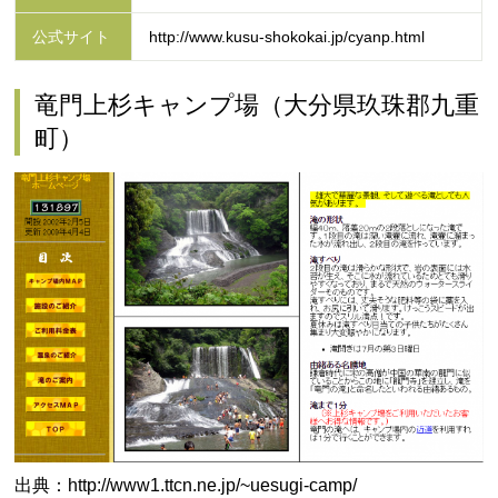
公式サイト
http://www.kusu-shokokai.jp/cyanp.html
竜門上杉キャンプ場（大分県玖珠郡九重
町）
出典：http://www1.ttcn.ne.jp/~uesugi-camp/