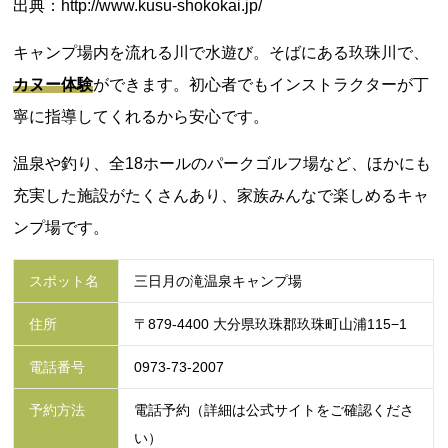
出典：http://www.kusu-shokokai.jp/
キャンプ場内を流れる川で水遊び。そばにある玖珠川で、
カヌー体験
ができます。初心者でもインストラクターが丁
寧に指導してくれるから安心です。
温泉や釣り、全18ホールのパークゴルフ場など、ほかにも
充実した施設がたくさんあり、家族みんなで楽しめるキャ
ンプ場です。
スポット名
三日月の滝温泉キャンプ場
住所
〒879-4400 大分県玖珠郡玖珠町山浦115−1
電話番号
0973-73-2007
予約方法
電話予約（詳細は公式サイトをご確認くださ
い）