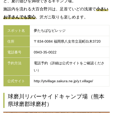
ど、夏の遊びを満喫できるキャンプ場。
施設内を流れる大百合野川は、足首ていどの浅瀬で
小さい
お子さんでも安心
。沢ガニ取りも楽しめます。
スポット名
夢たちばなビレッジ
住所
〒834-0084 福岡県八女市立花町白木3720
電話番号
0943-35-0022
予約方法
電話予約（詳細は公式サイトをご確認くださ
い）
公式サイト
http://ytvillage.sakura.ne.jp/y.t.village/
球磨川リバーサイドキャンプ場（熊本
県球磨郡球磨村）