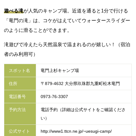
遊べる滝
が人気のキャンプ場。近道を通ると1分で行ける
「竜門の滝」は、コケがはえていてウォータースライダー
のように滑ることができます。
滝遊びで冷えたら天然温泉で温まれるのが嬉しい！（宿泊
者のみ利用可）
スポット名
竜門上杉キャンプ場
住所
〒879-4632 大分県玖珠郡九重町松木竜門
電話番号
0973-76-3307
予約方法
電話予約（詳細は公式サイトをご確認くださ
い）
公式サイト
http://www1.ttcn.ne.jp/~uesugi-camp/