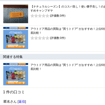
【ナチュラルシーズン】のコスパ良し！使い勝手良し！の
すめキャンプギヤ
(評価数:
0
件)
0
アウトドア用品の買取は "買うトドア" がおすすめ！上位6
底比較！
(評価数:
0
件)
0
関連する特集
アウトドア用品の買取は "買うトドア" がおすすめ！上位6
底比較！
1 件の口コミ
匿名さん [
返信
]