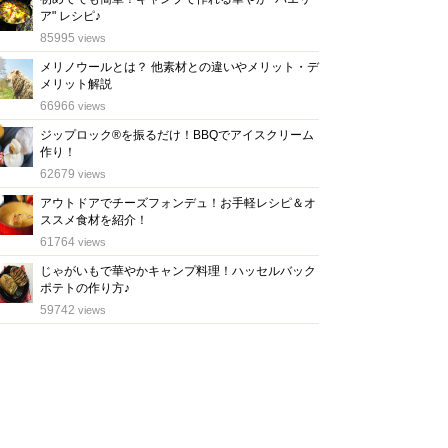
ア" レシピ♪
位
85995
views
メリノウールとは？ 他素材との違いやメリット・デ
メリット解説
位
66966
views
ジップロック®を振るだけ！BBQでアイスクリーム
作り！
位
62679
views
アウトドアでチーズフォンデュ！お手軽レシピ＆オ
ススメ食材を紹介！
位
61764
views
じゃがいもで華やかキャンプ料理！ハッセルバック
ポテトの作り方♪
位
59742
views