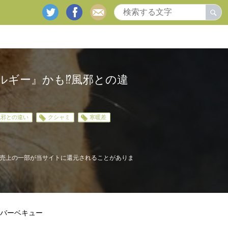
twitter
facebook
mail
ギー』かも⁉︎風邪との違
風邪との違い
クシャミ
寒暖差
売上の一部が当サイトに還元されることがありま
バーベキュー