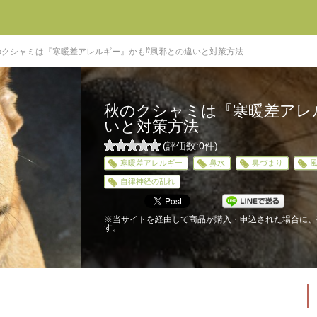
のクシャミは『寒暖差アレルギー』かも⁉︎風邪との違いと対策方法
秋のクシャミは『寒暖差アレル
いと対策方法
(評価数:
0
件)
0
寒暖差アレルギー
鼻水
鼻づまり
5
自律神経の乱れ
※当サイトを経由して商品が購入・申込された場合に、
す。