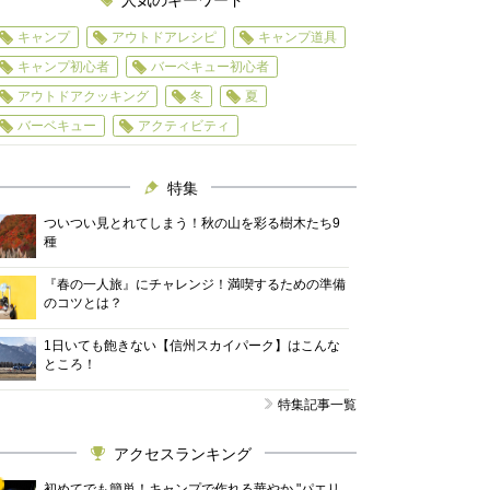
人気のキーワード
キャンプ
アウトドアレシピ
キャンプ道具
キャンプ初心者
バーベキュー初心者
アウトドアクッキング
冬
夏
バーベキュー
アクティビティ
特集
ついつい見とれてしまう！秋の山を彩る樹木たち9
種
『春の一人旅』にチャレンジ！満喫するための準備
のコツとは？
1日いても飽きない【信州スカイパーク】はこんな
ところ！
特集記事一覧
アクセスランキング
初めてでも簡単！キャンプで作れる華やか "パエリ