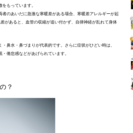
1
徴をもっています。
両者のあいだに急激な寒暖差がある場合、寒暖差アレルギーが起
温差があると、血管の収縮が追い付かず、自律神経が乱れて身体
2
3
ミ・鼻水・鼻づまりが代表的です。さらに症状がひどい時は、
眠・倦怠感などがあげられています。
4
5
の？