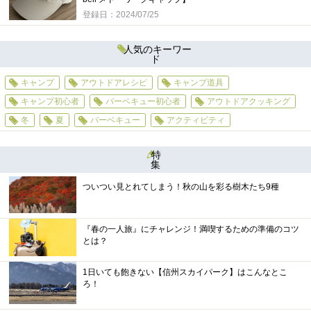
登録日：2024/07/25
人気のキーワー
ド
キャンプ
アウトドアレシピ
キャンプ道具
キャンプ初心者
バーベキュー初心者
アウトドアクッキング
冬
夏
バーベキュー
アクティビティ
特
集
ついつい見とれてしまう！秋の山を彩る樹木たち9種
『春の一人旅』にチャレンジ！満喫するための準備のコツ
とは？
1日いても飽きない【信州スカイパーク】はこんなとこ
ろ！