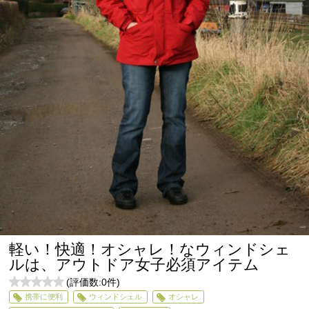
軽い！快適！オシャレ！なウィンドシェ
ルは、アウトドア女子必須アイテム
(評価数:
0
件)
0
携帯に便利
ウィンドシェル
オシャレ
5