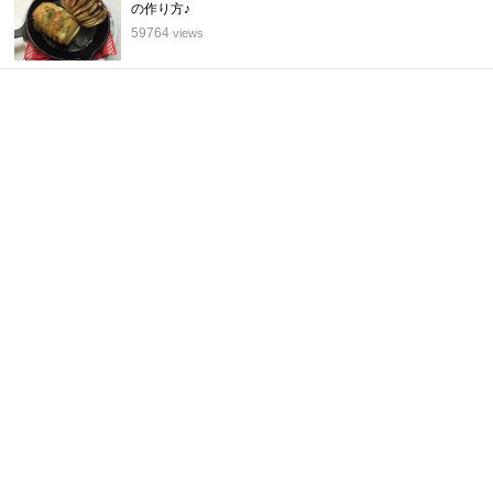
5
の作り方♪
位
59764
views