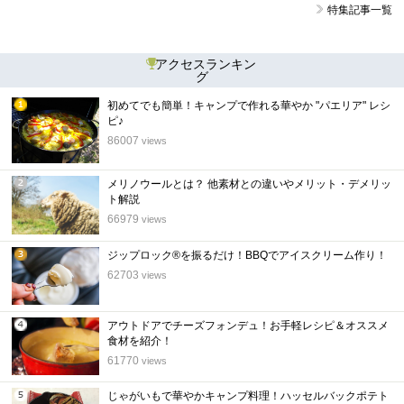
特集記事一覧
アクセスランキン
グ
初めてでも簡単！キャンプで作れる華やか "パエリア" レシ
1
ピ♪
位
86007
views
メリノウールとは？ 他素材との違いやメリット・デメリッ
2
ト解説
位
66979
views
ジップロック®を振るだけ！BBQでアイスクリーム作り！
3
62703
views
位
アウトドアでチーズフォンデュ！お手軽レシピ＆オススメ
4
食材を紹介！
位
61770
views
じゃがいもで華やかキャンプ料理！ハッセルバックポテト