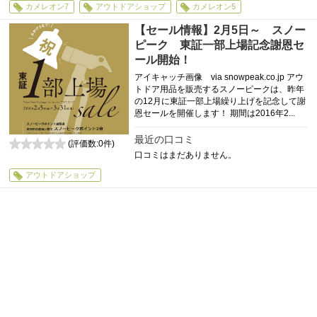
カメレオン7
アウトドアショップ
カメレオン5
【セール情報】2月5日～ スノー
ピーク 東証一部上場記念謝恩セ
ール開始！
アイキャッチ画像 via snowpeak.co.jp アウ
トドア用品を販売するスノーピークは、昨年
の12月に東証一部上場繰り上げを記念して謝
恩セールを開催します！ 期間は2016年2...
最近の口コミ
(評価数:
0
件)
口コミはまだありません。
0
アウトドアショップ