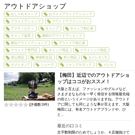
アウトドアショップ
おしゃれキャンプ
おススメアウトドアショップ
アウトドアショップ
アウトドアファッション
アクティビティ
キャンプ
キャンプ初心者
キャンプ道具
梅田のアウトドアショップ
横浜アウトドアショップ
アウトドア初心者
アウトドア専門店
キャンプ用品
クライミング用品
登山用品
神保町近辺
釣り用品
カメレオン5
カメレオン7
シューズ
ジャングルモック
メレル
【梅田】近辺でのアウトドアショ
ップはココがおススメ！
大阪と言えば、ファッションやグルメなど、
さまざまなものを一早く発信する情報最先端
の街というイメージがありますね。アウトド
アに関しても同じような事が言えます。大阪
(評価数:
0
件)
梅田には、有名アウトドアブランドや、ひ
0
と...
最近の口コミ
文字数制限のためでしょうか、４店舗抜けて