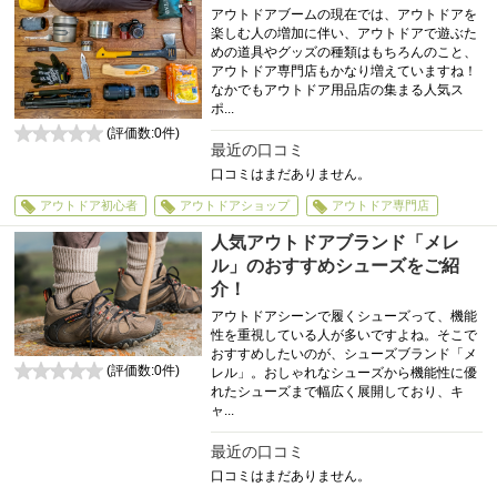
アウトドアブームの現在では、アウトドアを
楽しむ人の増加に伴い、アウトドアで遊ぶた
めの道具やグッズの種類はもちろんのこと、
アウトドア専門店もかなり増えていますね！
なかでもアウトドア用品店の集まる人気ス
ポ...
(評価数:
0
件)
最近の口コミ
0
口コミはまだありません。
アウトドア初心者
アウトドアショップ
アウトドア専門店
人気アウトドアブランド「メレ
ル」のおすすめシューズをご紹
介！
アウトドアシーンで履くシューズって、機能
性を重視している人が多いですよね。そこで
おすすめしたいのが、シューズブランド「メ
(評価数:
0
件)
レル」。おしゃれなシューズから機能性に優
0
れたシューズまで幅広く展開しており、キ
ャ...
最近の口コミ
口コミはまだありません。