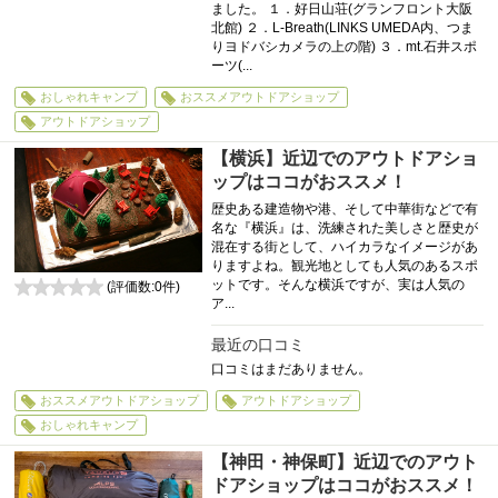
ました。 １．好日山荘(グランフロント大阪
北館) ２．L-Breath(LINKS UMEDA内、つま
りヨドバシカメラの上の階) ３．mt.石井スポ
ーツ(...
おしゃれキャンプ
おススメアウトドアショップ
アウトドアショップ
【横浜】近辺でのアウトドアショ
ップはココがおススメ！
歴史ある建造物や港、そして中華街などで有
名な『横浜』は、洗練された美しさと歴史が
混在する街として、ハイカラなイメージがあ
りますよね。観光地としても人気のあるスポ
ットです。そんな横浜ですが、実は人気の
(評価数:
0
件)
ア...
0
最近の口コミ
口コミはまだありません。
おススメアウトドアショップ
アウトドアショップ
おしゃれキャンプ
【神田・神保町】近辺でのアウト
ドアショップはココがおススメ！