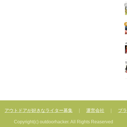
2
3
4
5
｜
アウトドアが好きなライター募集
｜
運営会社
｜
プラ
Copyright(c) outdoorhacker. All Rights Reaserved