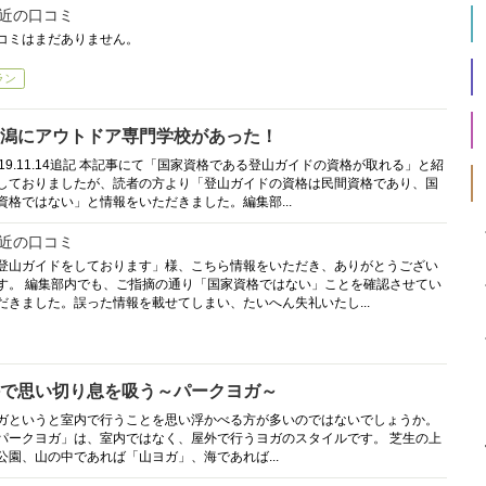
近の口コミ
コミはまだありません。
ラン
潟にアウトドア専門学校があった！
019.11.14追記 本記事にて「国家資格である登山ガイドの資格が取れる」と紹
しておりましたが、読者の方より「登山ガイドの資格は民間資格であり、国
資格ではない」と情報をいただきました。編集部...
近の口コミ
登山ガイドをしております」様、こちら情報をいただき、ありがとうござい
す。 編集部内でも、ご指摘の通り「国家資格ではない」ことを確認させてい
だきました。誤った情報を載せてしまい、たいへん失礼いたし...
で思い切り息を吸う～パークヨガ～
ガというと室内で行うことを思い浮かべる方が多いのではないでしょうか。
パークヨガ」は、室内ではなく、屋外で行うヨガのスタイルです。 芝生の上
公園、山の中であれば「山ヨガ」、海であれば...