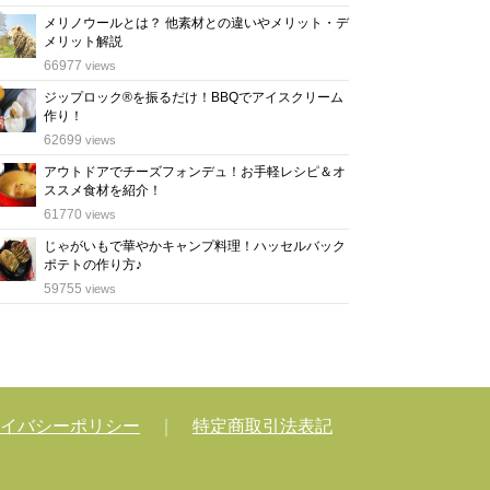
メリノウールとは？ 他素材との違いやメリット・デ
メリット解説
位
66977
views
ジップロック®を振るだけ！BBQでアイスクリーム
作り！
位
62699
views
アウトドアでチーズフォンデュ！お手軽レシピ＆オ
ススメ食材を紹介！
位
61770
views
じゃがいもで華やかキャンプ料理！ハッセルバック
ポテトの作り方♪
位
59755
views
イバシーポリシー
｜
特定商取引法表記