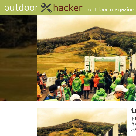
初
ト
う
夫