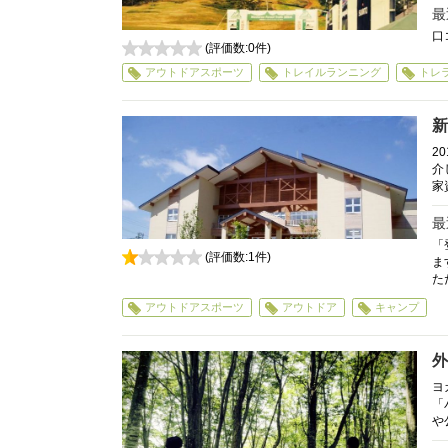
最
口
(評価数:
0
件)
0
アウトドアスポーツ
トレイルランニング
トレ
新
2
介
家
最
「
(評価数:
1
件)
ま
1
た
アウトドアスポーツ
アウトドア
キャンプ
外
ヨ
「
や