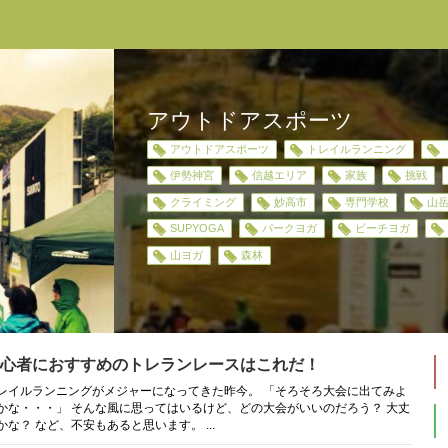
アウトドアスポーツ
アウトドアスポーツ
トレイルランニング
伊勢神宮
信越エリア
家族
挑戦
クライミング
妙高市
専門学校
山
SUPYOGA
パークヨガ
ビーチヨガ
山ヨガ
森林
心者におすすめのトレランレースはこれだ！
レイルランニングがメジャーになってきた昨今。 「そろそろ大会に出てみよ
かな・・・」 そんな風に思ってはいるけど、どの大会がいいのだろう？ 大丈
かな？ など、不安もあると思います。 ...