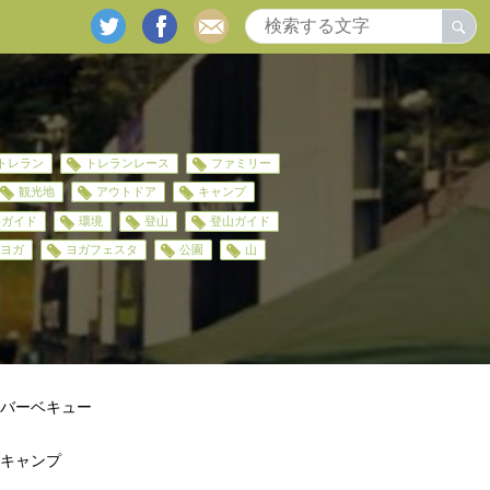
twitter
facebook
mail
トレラン
トレランレース
ファミリー
観光地
アウトドア
キャンプ
岳ガイド
環境
登山
登山ガイド
ヨガ
ヨガフェスタ
公園
山
バーベキュー
キャンプ