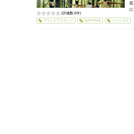
最
口
(評価数:
0
件)
0
アウトドアスポーツ
SUPYOGA
パークヨガ