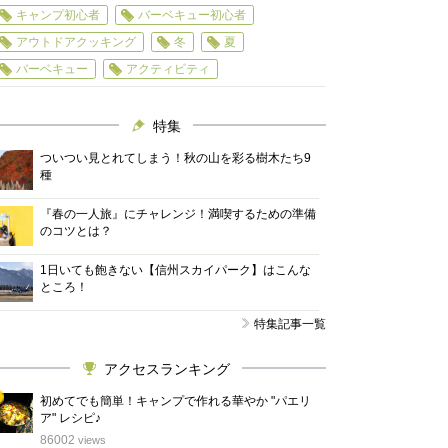
キャンプ初心者
バーベキュー初心者
アウトドアクッキング
冬
夏
バーベキュー
アクティビティ
特集
ついつい見とれてしまう！秋の山を彩る樹木たち9
種
『春の一人旅』にチャレンジ！満喫するための準備
のコツとは？
1日いても飽きない【信州スカイパーク】はこんな
ところ！
特集記事一覧
アクセスランキング
初めてでも簡単！キャンプで作れる華やか "パエリ
ア" レシピ♪
位
86002
views