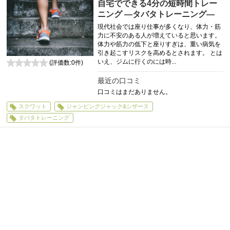
自宅でできる4分の短時間トレー
ニング ―タバタトレーニング―
現代社会では座り仕事が多くなり、体力・筋
力に不安のある人が増えていると思います。
体力や筋力の低下と座りすぎは、重い病気を
引き起こすリスクを高めるとされます。 とは
いえ、ジムに行くのには時...
(評価数:
0
件)
0
最近の口コミ
口コミはまだありません。
スクワット
ジャンピングジャック&シザース
タバタトレーニング