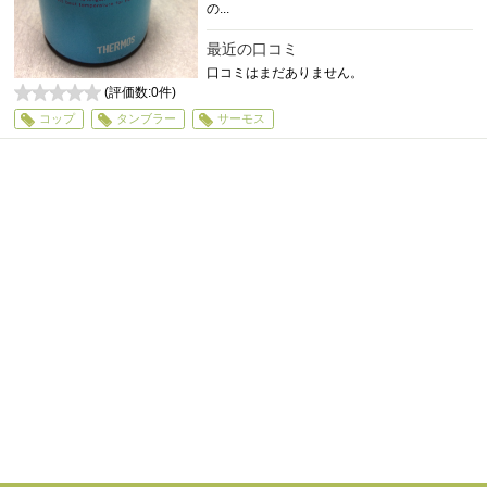
の...
最近の口コミ
口コミはまだありません。
(評価数:
0
件)
0
コップ
タンブラー
サーモス