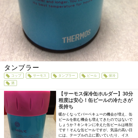
タンブラー
コップ
サーモス
タンブラー
ビール
保冷
酒
【サーモス保冷缶ホルダー】30分
程度は安心！缶ビールの冷たさが
長持ち
暖かくなってバーベキューの機会が増え、缶
ビールを飲む機会も増えてきたのではないで
しょうか？キンキンに冷えた缶ビールは格別
です！そんな缶ビールですが、気温の高い日
には、テーブルの上に置いていたり、イス