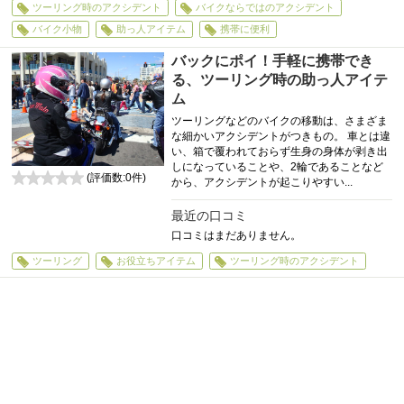
ツーリング時のアクシデント
バイクならではのアクシデント
バイク小物
助っ人アイテム
携帯に便利
バックにポイ！手軽に携帯でき
る、ツーリング時の助っ人アイテ
ム
ツーリングなどのバイクの移動は、さまざま
な細かいアクシデントがつきもの。 車とは違
い、箱で覆われておらず生身の身体が剥き出
しになっていることや、2輪であることなど
(評価数:
0
件)
から、アクシデントが起こりやすい...
0
最近の口コミ
口コミはまだありません。
ツーリング
お役立ちアイテム
ツーリング時のアクシデント