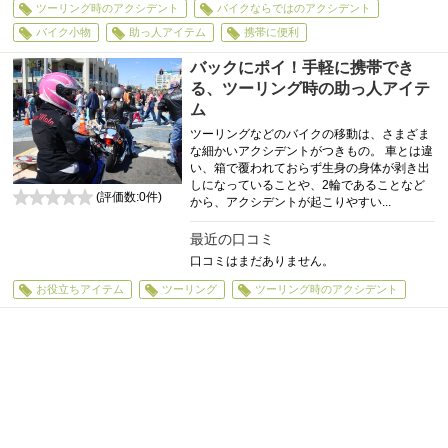
ツーリング時のアクシデント
バイクならではのアクシデント
バイク小物
助っ人アイテム
携帯に便利
バックにポイ！手軽に携帯でき
る、ツーリング時の助っ人アイテ
ム
ツーリングなどのバイクの移動は、さまざま
な細かいアクシデントがつきもの。 車とは違
い、箱で覆われておらず生身の身体が剥き出
しになっていることや、2輪であることなど
(評価数:
0
件)
から、アクシデントが起こりやすい...
0
最近の口コミ
口コミはまだありません。
お役立ちアイテム
ツーリング
ツーリング時のアクシデント