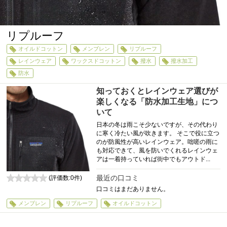
リプルーフ
オイルドコットン
メンブレン
リプルーフ
レインウェア
ワックスドコットン
撥水
撥水加工
防水
知っておくとレインウェア選びが
楽しくなる「防水加工生地」につ
いて
日本の冬は雨こそ少ないですが、その代わり
に寒く冷たい風が吹きます。 そこで役に立つ
のが防風性が高いレインウェア。咄嗟の雨に
も対応できて、風を防いでくれるレインウェ
アは一着持っていれば街中でもアウトド...
最近の口コミ
(評価数:
0
件)
0
口コミはまだありません。
メンブレン
リプルーフ
オイルドコットン