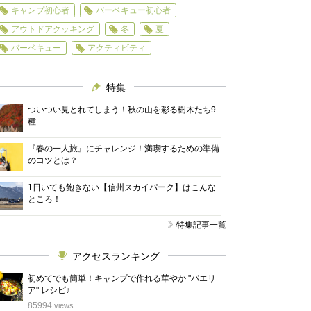
キャンプ初心者
バーベキュー初心者
アウトドアクッキング
冬
夏
バーベキュー
アクティビティ
特集
ついつい見とれてしまう！秋の山を彩る樹木たち9
種
『春の一人旅』にチャレンジ！満喫するための準備
のコツとは？
1日いても飽きない【信州スカイパーク】はこんな
ところ！
特集記事一覧
アクセスランキング
初めてでも簡単！キャンプで作れる華やか "パエリ
ア" レシピ♪
位
85994
views