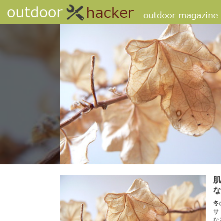
肌
な
冬
サ
な