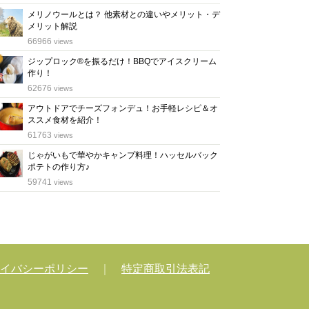
メリノウールとは？ 他素材との違いやメリット・デ
メリット解説
位
66966
views
ジップロック®を振るだけ！BBQでアイスクリーム
作り！
位
62676
views
アウトドアでチーズフォンデュ！お手軽レシピ＆オ
ススメ食材を紹介！
位
61763
views
じゃがいもで華やかキャンプ料理！ハッセルバック
ポテトの作り方♪
位
59741
views
イバシーポリシー
｜
特定商取引法表記