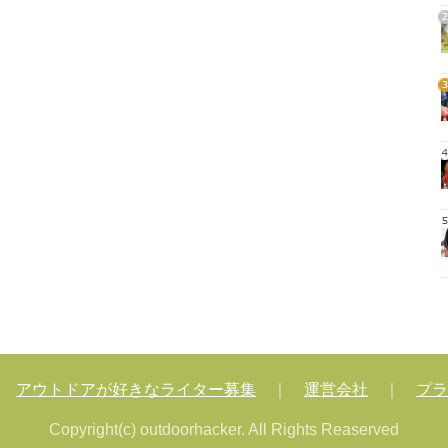
2
3
4
5
｜
アウトドアが好きなライター募集
｜
運営会社
｜
プラ
Copyright(c) outdoorhacker. All Rights Reaserved