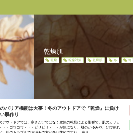
乾燥肌
乾燥
乾燥対策
乾燥肌
冬
毎
のバリア機能は大事！冬のアウトドアで『乾燥』に負け
い肌作り
のアウトドアでは、寒さだけではなく空気の乾燥による影響で、肌のカサカ
・・・ゴワゴワ・・・ピリピリ・・・が気になり、肌のかゆみや、ひび割れ
ど、肌のトラブルでお悩みの方が多い季節ですね。 寒さ...