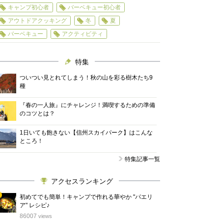
キャンプ初心者
バーベキュー初心者
アウトドアクッキング
冬
夏
バーベキュー
アクティビティ
特集
ついつい見とれてしまう！秋の山を彩る樹木たち9
種
『春の一人旅』にチャレンジ！満喫するための準備
のコツとは？
1日いても飽きない【信州スカイパーク】はこんな
ところ！
特集記事一覧
アクセスランキング
初めてでも簡単！キャンプで作れる華やか "パエリ
ア" レシピ♪
位
86007
views