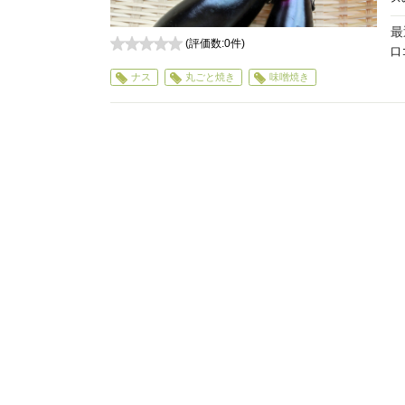
最
(評価数:
0
件)
口
0
ナス
丸ごと焼き
味噌焼き