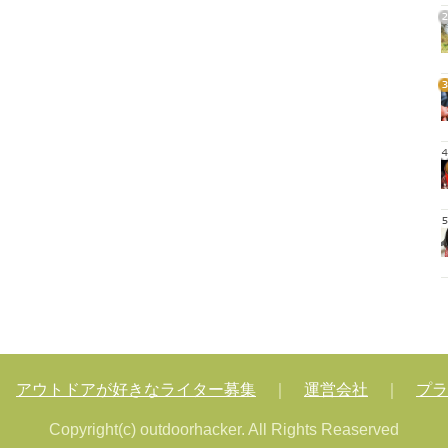
2
3
4
5
｜
アウトドアが好きなライター募集
｜
運営会社
｜
プラ
Copyright(c) outdoorhacker. All Rights Reaserved