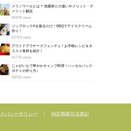
メリノウールとは？ 他素材との違いやメリット・デ
メリット解説
位
66979
views
ジップロック®を振るだけ！BBQでアイスクリーム
作り！
位
62703
views
アウトドアでチーズフォンデュ！お手軽レシピ＆オ
ススメ食材を紹介！
位
61770
views
じゃがいもで華やかキャンプ料理！ハッセルバック
ポテトの作り方♪
位
59763
views
イバシーポリシー
｜
特定商取引法表記