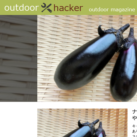
ナ
や
キ
あ
ス