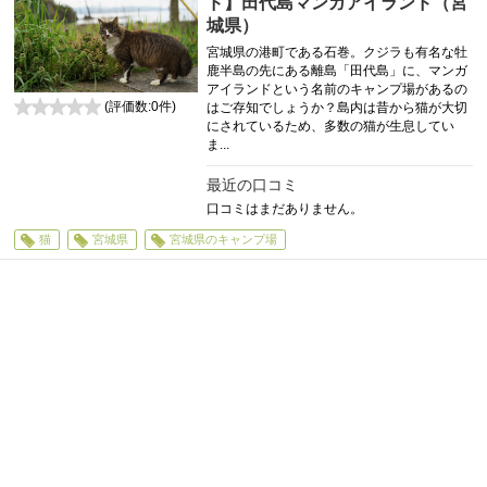
ド】田代島マンガアイランド（宮
城県）
宮城県の港町である石巻。クジラも有名な牡
鹿半島の先にある離島「田代島」に、マンガ
アイランドという名前のキャンプ場があるの
(評価数:
0
件)
はご存知でしょうか？島内は昔から猫が大切
0
にされているため、多数の猫が生息してい
ま...
最近の口コミ
口コミはまだありません。
猫
宮城県
宮城県のキャンプ場