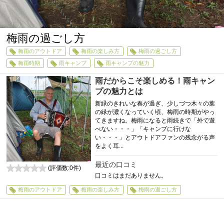
梅雨の過ごし方
梅雨のアウトドア
梅雨の楽しみ方
梅雨の過ごし方
梅雨時期
雨キャンプ
雨キャンプの魅力
雨だからこそ楽しめる！雨キャン
プの魅力とは
新緑のきれいな春が過ぎ、少しづつ木々の葉
の緑が濃くなっていく頃、梅雨の時期がやっ
てきますね。梅雨になると雨続きで「外で遊
べない・・・」「キャンプに行けな
い・・・」とアウトドアファンの残念がる声
をよく耳...
最近の口コミ
(評価数:
0
件)
口コミはまだありません。
0
梅雨のアウトドア
梅雨の楽しみ方
梅雨の過ごし方