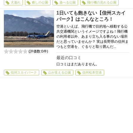
犬連れ
癒しの公園
遊べる公園
飛行機の見れる公園
1日いても飽きない【信州スカイ
パーク】はこんなところ！
空港といえば、飛行機で目的地へ移動する公
共交通機関というイメージですよね！飛行機
の利用者以外、あまり立ち入る事のない場所
だと思っていませんか？ 実は長野県の信州ま
つもと空港を、ぐるりと取り囲んだ...
(評価数:
0
件)
0
最近の口コミ
口コミはまだありません。
信州スカイパーク
山が見える公園
信州松本空港