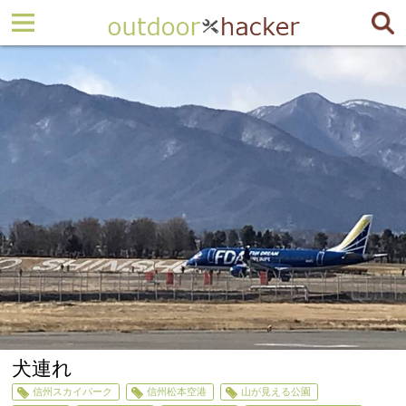
犬連れ
信州スカイパーク
信州松本空港
山が見える公園