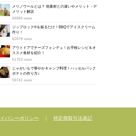
メリノウールとは？ 他素材との違いやメリット・デ
メリット解説
位
66966
views
ジップロック®を振るだけ！BBQでアイスクリーム
作り！
位
62678
views
アウトドアでチーズフォンデュ！お手軽レシピ＆オ
ススメ食材を紹介！
位
61763
views
じゃがいもで華やかキャンプ料理！ハッセルバック
ポテトの作り方♪
位
59741
views
イバシーポリシー
｜
特定商取引法表記