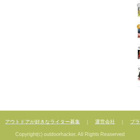
2
3
4
5
｜
アウトドアが好きなライター募集
｜
運営会社
｜
プラ
Copyright(c) outdoorhacker. All Rights Reaserved