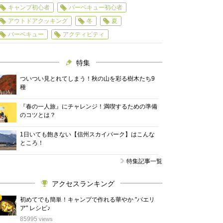
キャンプ初心者
バーベキュー初心者
アウトドアクッキング
冬
夏
バーベキュー
アクティビティ
特集
ついつい見とれてしまう！秋の山を彩る樹木たち9
種
『春の一人旅』にチャレンジ！満喫するための準備
のコツとは？
1日いても飽きない【信州スカイパーク】はこんな
ところ！
特集記事一覧
アクセスランキング
初めてでも簡単！キャンプで作れる華やか "パエリ
ア" レシピ♪
位
85995
views