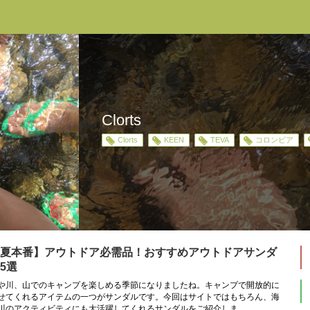
Clorts
Clorts
KEEN
TEVA
コロンビア
夏本番】アウトドア必需品！おすすめアウトドアサンダ
5選
や川、山でのキャンプを楽しめる季節になりましたね。キャンプで開放的に
せてくれるアイテムの一つがサンダルです。今回はサイトではもちろん、海
川のアクティビティにも大活躍してくれるサンダルをご紹介しま...