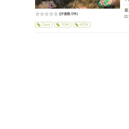
最
(評価数:
0
件)
口
0
Clorts
TEVA
KEEN