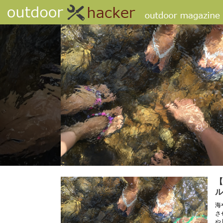
【
ル
海
さ
や