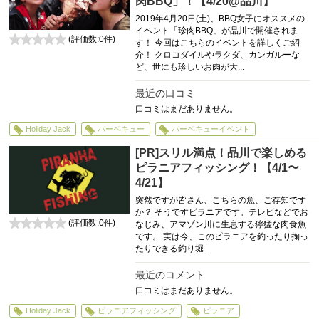
肉BBQ」！【4/20@品川】
2019年4月20日(土)、BBQ女子にオススメの
イベント「珍肉BBQ」が品川で開催されま
(評価数:
0
件)
す！ 今回はこちらのイベントを詳しくご紹
0
介！ クロコダイルやラクダ、カンガルーな
ど、世にも珍しいお肉が大...
最近の口コミ
口コミはまだありません。
Holiday Jack
バーベキュー
バーベキューイベント
[PR]スリル満点！品川で楽しめる
ピラニアフィッシング！【4/1〜
4/21】
突然ですが皆さん、こちらの魚、ご存知です
か？ そうですピラニアです。テレビなどでお
(評価数:
0
件)
なじみ、アマゾン川に生息する獰猛な肉食魚
0
です。 実は今、このピラニアを釣ったり掬っ
たりできる釣り堀...
最近のコメント
口コミはまだありません。
Holiday Jack
ピラニアフィッシング
ピラニア