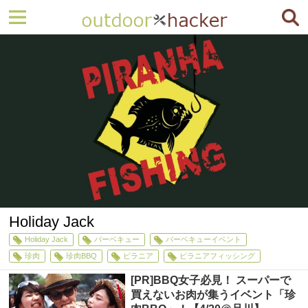
Holiday Jack
Holiday Jack
バーベキュー
バーベキューイベント
珍肉
珍肉BBQ
ピラニア
ピラニアフィッシング
[PR]BBQ女子必見！ スーパーで
買えないお肉が集うイベント「珍