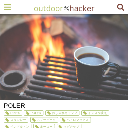
POLER
DINEX
POLER
おしゃれキャンプ
インスタ映え
スタンレー
スノーピーク
ペトロマックス
ペンドルトン
ホーロー
マグカップ