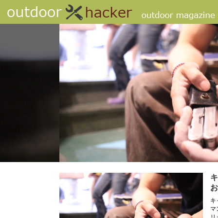
キ
お
キ
マ
リ