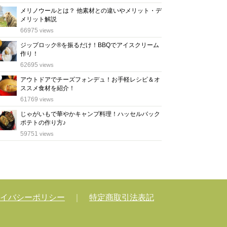
メリノウールとは？ 他素材との違いやメリット・デ
メリット解説
位
66975
views
ジップロック®を振るだけ！BBQでアイスクリーム
作り！
位
62695
views
アウトドアでチーズフォンデュ！お手軽レシピ＆オ
ススメ食材を紹介！
位
61769
views
じゃがいもで華やかキャンプ料理！ハッセルバック
ポテトの作り方♪
位
59751
views
イバシーポリシー
｜
特定商取引法表記