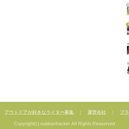
2
3
4
5
｜
アウトドアが好きなライター募集
｜
運営会社
｜
プラ
Copyright(c) outdoorhacker. All Rights Reaserved