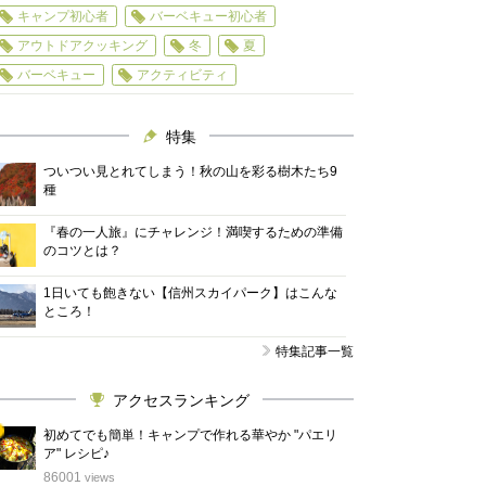
キャンプ初心者
バーベキュー初心者
アウトドアクッキング
冬
夏
バーベキュー
アクティビティ
特集
ついつい見とれてしまう！秋の山を彩る樹木たち9
種
『春の一人旅』にチャレンジ！満喫するための準備
のコツとは？
1日いても飽きない【信州スカイパーク】はこんな
ところ！
特集記事一覧
アクセスランキング
初めてでも簡単！キャンプで作れる華やか "パエリ
ア" レシピ♪
位
86001
views