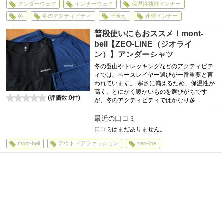
アンダーウェア
インナーウェア
保温性抜群インナー
冬
冬のアクティビティ
汗冷え
速乾インナー
普段使いにもおススメ！mont-
bell【ZEO-LINE（ジオライ
ン）】アンダーシャツ
冬の登山やトレッキングなどのアクティビテ
ィでは、ベースレイヤー選びが一番重要と言
われています。 寒さに備えるため、保温性が
高く、とにかく暖かいものを選びがちです
(評価数:
0
件)
が、冬のアクティビティではかなり多...
0
最近の口コミ
口コミはまだありません。
mont-bell
アウトドアファッション
zeo-line