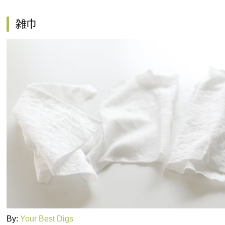
雑巾
By:
Your Best Digs