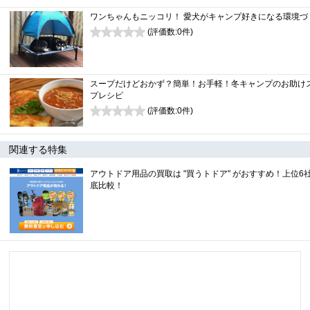
ワンちゃんもニッコリ！ 愛犬がキャンプ好きになる環境づ
(評価数:
0
件)
0
スープだけどおかず？簡単！お手軽！冬キャンプのお助け
プレシピ
(評価数:
0
件)
0
関連する特集
アウトドア用品の買取は "買うトドア" がおすすめ！上位6
底比較！