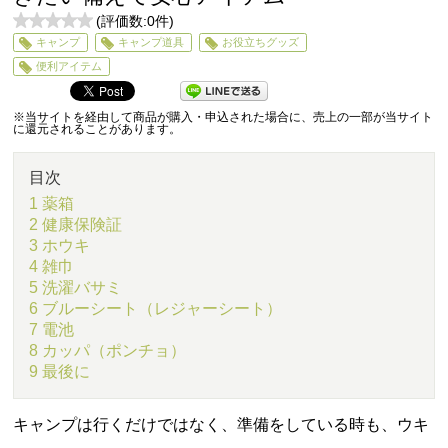
(評価数:
0
件)
0
キャンプ
キャンプ道具
お役立ちグッズ
5
便利アイテム
※当サイトを経由して商品が購入・申込された場合に、売上の一部が当サイト
に還元されることがあります。
目次
1 薬箱
2 健康保険証
3 ホウキ
4 雑巾
5 洗濯バサミ
6 ブルーシート（レジャーシート）
7 電池
8 カッパ（ポンチョ）
9 最後に
キャンプは行くだけではなく、準備をしている時も、ウキ