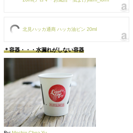
北見ハッカ通商 ハッカ油ビン 20ml
＊容器・・・水漏れがしない容器
By:
Mechie Choa Yu