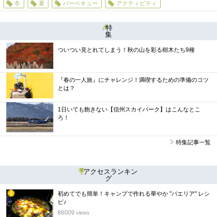
冬
夏
バーベキュー
アクティビティ
特
集
ついつい見とれてしまう！秋の山を彩る樹木たち9種
『春の一人旅』にチャレンジ！満喫するための準備のコツ
とは？
1日いても飽きない【信州スカイパーク】はこんなとこ
ろ！
特集記事一覧
アクセスランキン
グ
初めてでも簡単！キャンプで作れる華やか "パエリア" レシ
1
ピ♪
位
86009
views