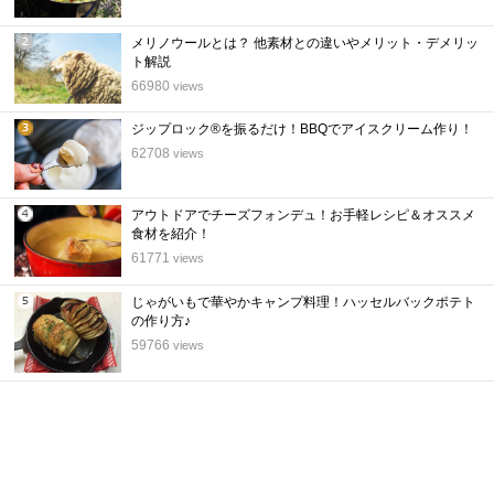
メリノウールとは？ 他素材との違いやメリット・デメリッ
2
ト解説
位
66980
views
ジップロック®を振るだけ！BBQでアイスクリーム作り！
3
62708
views
位
アウトドアでチーズフォンデュ！お手軽レシピ＆オススメ
4
食材を紹介！
位
61771
views
じゃがいもで華やかキャンプ料理！ハッセルバックポテト
5
の作り方♪
位
59766
views