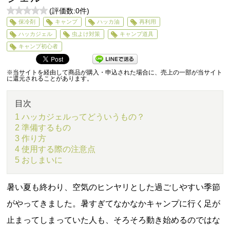
(評価数:
0
件)
0
保冷剤
キャンプ
ハッカ油
再利用
5
ハッカジェル
虫よけ対策
キャンプ道具
キャンプ初心者
※当サイトを経由して商品が購入・申込された場合に、売上の一部が当サイト
に還元されることがあります。
目次
1 ハッカジェルってどういうもの？
2 準備するもの
3 作り方
4 使用する際の注意点
5 おしまいに
暑い夏も終わり、空気のヒンヤリとした過ごしやすい季節
がやってきました。暑すぎてなかなかキャンプに行く足が
止まってしまっていた人も、そろそろ動き始めるのではな