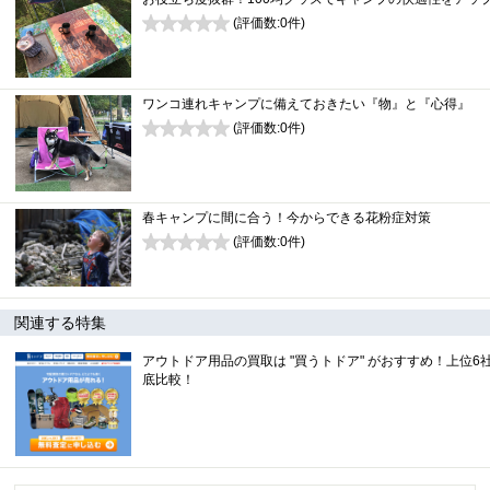
(評価数:
0
件)
0
ワンコ連れキャンプに備えておきたい『物』と『心得』
(評価数:
0
件)
0
春キャンプに間に合う！今からできる花粉症対策
(評価数:
0
件)
0
関連する特集
アウトドア用品の買取は "買うトドア" がおすすめ！上位6
底比較！