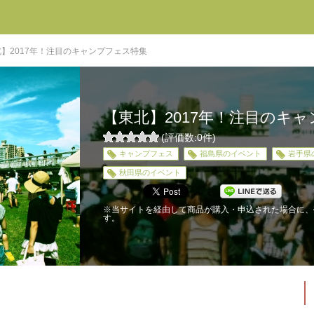
】2017年！注目のキャンプフェス特集
【東北】2017年！注目のキ
(評価数:
0
件)
0
キャンプフェス
福島県のイベント
岩手県
5
秋田県のイベント
※当サイトを経由して商品が購入・申込された場合に、
す。