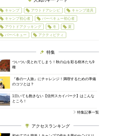
人気のキーワード
キャンプ
アウトドアレシピ
キャンプ道具
キャンプ初心者
バーベキュー初心者
アウトドアクッキング
冬
夏
バーベキュー
アクティビティ
特集
ついつい見とれてしまう！秋の山を彩る樹木たち9
種
『春の一人旅』にチャレンジ！満喫するための準備
のコツとは？
1日いても飽きない【信州スカイパーク】はこんな
ところ！
特集記事一覧
アクセスランキング
初めてでも簡単！キャンプで作れる華やか "パエリ