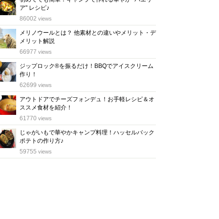
ア" レシピ♪
位
86002
views
メリノウールとは？ 他素材との違いやメリット・デ
メリット解説
位
66977
views
ジップロック®を振るだけ！BBQでアイスクリーム
作り！
位
62699
views
アウトドアでチーズフォンデュ！お手軽レシピ＆オ
ススメ食材を紹介！
位
61770
views
じゃがいもで華やかキャンプ料理！ハッセルバック
ポテトの作り方♪
位
59755
views