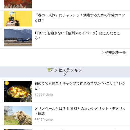
『春の一人旅』にチャレンジ！満喫するための準備のコツ
とは？
1日いても飽きない【信州スカイパーク】はこんなとこ
ろ！
特集記事一覧
アクセスランキン
グ
初めてでも簡単！キャンプで作れる華やか "パエリア" レシ
1
ピ♪
位
85997
views
メリノウールとは？ 他素材との違いやメリット・デメリッ
2
ト解説
位
66970
views