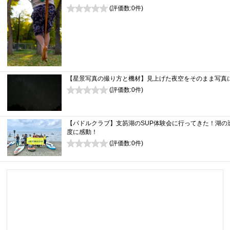
(評価数:
0
件)
0
【星景写真の撮り方と機材】見上げた夜空をそのまま写真
(評価数:
0
件)
0
【パドルクラブ】支笏湖のSUP体験会に行ってきた！湖の
度に感動！
(評価数:
0
件)
0