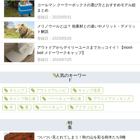
コールマン クーラーボックスの選び方とおすすめモデル総
まとめ
登録日：2025/05/31
メリノウールとは？ 他素材との違いやメリット・デメリッ
ト解説
登録日：2025/05/26
アウトドアからデイリーユースまでカッコイイ！【mont-
bell メドーワークキャップ】
登録日：2024/07/25
人気のキーワー
ド
キャンプ
アウトドアレシピ
キャンプ道具
キャンプ初心者
バーベキュー初心者
アウトドアクッキング
冬
夏
バーベキュー
アクティビティ
特
集
ついつい見とれてしまう！秋の山を彩る樹木たち9種