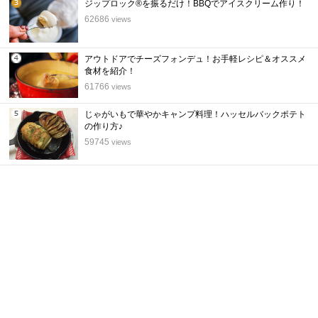
ジップロック®を振るだけ！BBQでアイスクリーム作り！
3
62686
views
位
アウトドアでチーズフォンデュ！お手軽レシピ＆オススメ
4
食材を紹介！
位
61766
views
じゃがいもで華やかキャンプ料理！ハッセルバックポテト
5
の作り方♪
位
59745
views