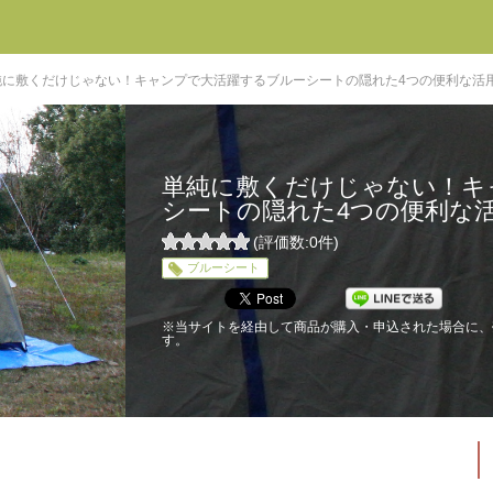
純に敷くだけじゃない！キャンプで大活躍するブルーシートの隠れた4つの便利な活
単純に敷くだけじゃない！キ
シートの隠れた4つの便利な
(評価数:
0
件)
0
ブルーシート
5
※当サイトを経由して商品が購入・申込された場合に、
す。