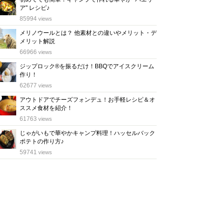
ア" レシピ♪
位
85994
views
メリノウールとは？ 他素材との違いやメリット・デ
メリット解説
位
66966
views
ジップロック®を振るだけ！BBQでアイスクリーム
作り！
位
62677
views
アウトドアでチーズフォンデュ！お手軽レシピ＆オ
ススメ食材を紹介！
位
61763
views
じゃがいもで華やかキャンプ料理！ハッセルバック
ポテトの作り方♪
位
59741
views