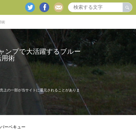
twitter
facebook
mail
用術
ャンプで大活躍するブルー
活用術
売上の一部が当サイトに還元されることがありま
バーベキュー