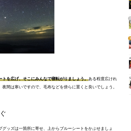
1
2
3
4
ートを広げ、そこにみんなで寝転がりましょう。
ある程度広けれ
5
。夜間は寒いですので、毛布などを傍らに置くと良いでしょう。
ぐ
プグッズは一箇所に寄せ、上からブルーシートをかぶせましょ