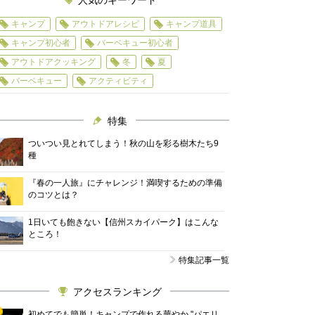
人気のキーワード
キャンプ
アウトドアレシピ
キャンプ道具
キャンプ初心者
バーベキュー初心者
アウトドアクッキング
冬
夏
バーベキュー
アクティビティ
特集
ついつい見とれてしまう！秋の山を彩る樹木たち9
種
『春の一人旅』にチャレンジ！満喫するための準備
のコツとは？
1日いても飽きない【信州スカイパーク】はこんな
ところ！
特集記事一覧
アクセスランキング
初めてでも簡単！キャンプで作れる華やか "パエリ