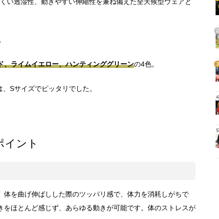
ムレにくい透湿性、動きやすい伸縮性を兼ね備えた全天候型ウェアと
1
2
。
ド、ライムイエロー、ハンティンググリーン
の4色。
3
は、Sサイズでピッタリでした。
4
5
ポイント
、体を曲げ伸ばしした際のツッパリ感で、体力を消耗しがちで
きをほとんど感じず、あらゆる動きが可能です。体のストレスが