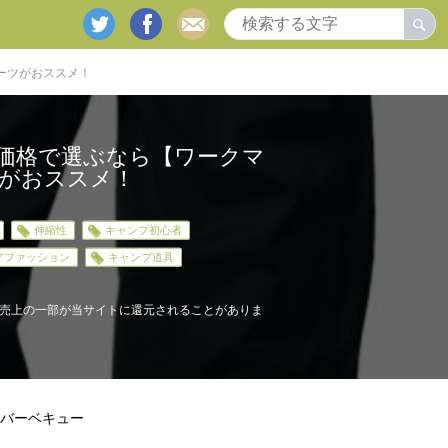
twitter
facebook
mail
スーツがおススメ！
低価格で選ぶなら【ワークマ
ーツがおススメ！
伸縮性
キャンプ初心者
アファッション
キャンプ道具
売上の一部が当サイトに還元されることがありま
バーベキュー