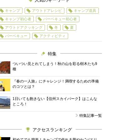
人気のキーワード
キャンプ
アウトドアレシピ
キャンプ道具
キャンプ初心者
バーベキュー初心者
アウトドアクッキング
冬
夏
バーベキュー
アクティビティ
特集
ついつい見とれてしまう！秋の山を彩る樹木たち9
種
『春の一人旅』にチャレンジ！満喫するための準備
のコツとは？
1日いても飽きない【信州スカイパーク】はこんな
ところ！
特集記事一覧
アクセスランキング
初めてでも簡単！キャンプで作れる華やか "パエリ