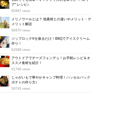
ア" レシピ♪
位
85997
views
メリノウールとは？ 他素材との違いやメリット・デ
メリット解説
位
66970
views
ジップロック®を振るだけ！BBQでアイスクリーム
作り！
位
62688
views
アウトドアでチーズフォンデュ！お手軽レシピ＆オ
ススメ食材を紹介！
位
61766
views
じゃがいもで華やかキャンプ料理！ハッセルバック
ポテトの作り方♪
位
59745
views