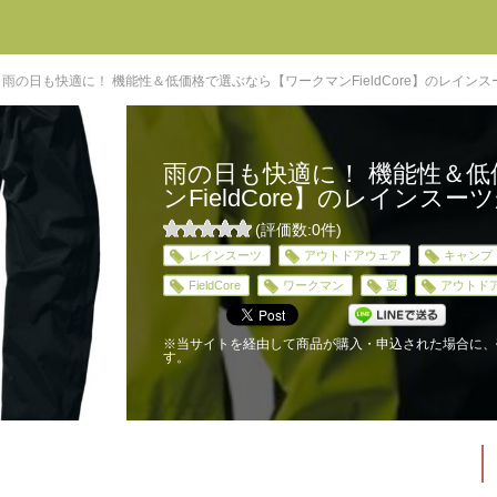
雨の日も快適に！ 機能性＆低価格で選ぶなら【ワークマンFieldCore】のレイン
雨の日も快適に！ 機能性＆
ンFieldCore】のレインス
(評価数:
0
件)
0
レインスーツ
アウトドアウェア
キャンプ
5
FieldCore
ワークマン
夏
アウトド
※当サイトを経由して商品が購入・申込された場合に、
す。