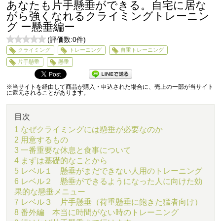
あなたも片手懸垂ができる。自宅に居な
がら強くなれるクライミングトレーニン
グ ー懸垂編ー
(評価数:
0
件)
0
クライミング
トレーニング
自重トレーニング
5
片手懸垂
懸垂
※当サイトを経由して商品が購入・申込された場合に、売上の一部が当サイト
に還元されることがあります。
目次
1 なぜクライミングには懸垂が必要なのか
2 用意するもの
3 一番重要な休息と食事について
4 まずは基礎的なことから
5 レベル１ 懸垂がまだできない人用のトレーニング
6 レベル２ 懸垂ができるようになった人に向けた効
果的な懸垂メニュー
7 レベル３ 片手懸垂（荷重懸垂に飽きた猛者向け）
8 番外編 本当に時間がない時のトレーニング