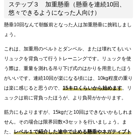
ステップ３ 加重懸垂（懸垂を連続10回、
悠々できるようになった人向け）
懸垂10回なんて朝飯前となった人は加重懸垂に挑戦しまし
ょう。
これは、加重用のベルトとダンベル、または壊れてもいい
リュックを背負って行うトレーニングです。リュックを使
う際は、重量を測れる吊り下げ式のはかりを用意したほう
がいいです。連続10回が楽になる頃には、10kg程度の重り
は楽に感じると思うので、
15キロくらいから始めます
。リ
ュックは前に背負ったほうが、より負荷がかかります。
筋力にもよりますが、15kgだと10回はできないかもしれま
せん。その場合は限界回数×3セットを行いましょう。ま
た、
レベル１で紹介した途中で止める懸垂やネガティブト