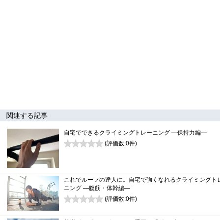
関連する記事
自宅でできるクライミングトレーニング ―保持力編―
(評価数:
0
件)
0
これでルーフの達人に。自宅で強くなれるクライミングト
ニング ―腹筋・体幹編―
(評価数:
0
件)
0