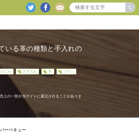
twitter
facebook
mail
ている革の種類と手入れの
コロニル
お手入れ
革
ブラシ
売上の一部が当サイトに還元されることがありま
バーベキュー