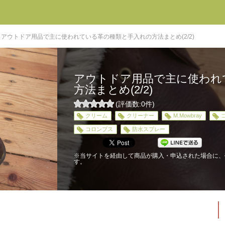
アウトドア用品で主に使われている革の種類と手入れの方法まとめ(2/2)
アウトドア用品で主に使われ
方法まとめ(2/2)
(評価数:
0
件)
0
クリーム
クリーナー
M.Mowbray
5
コロンブス
防水スプレー
※当サイトを経由して商品が購入・申込された場合に、
す。