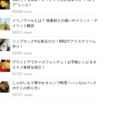
ア" レシピ♪
位
85998
views
メリノウールとは？ 他素材との違いやメリット・デ
メリット解説
位
66971
views
ジップロック®を振るだけ！BBQでアイスクリーム
作り！
位
62691
views
アウトドアでチーズフォンデュ！お手軽レシピ＆オ
ススメ食材を紹介！
位
61767
views
じゃがいもで華やかキャンプ料理！ハッセルバック
ポテトの作り方♪
位
59747
views