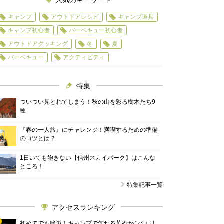
人気のキーワード
キャンプ
アウトドアレシピ
キャンプ道具
キャンプ初心者
バーベキュー初心者
アウトドアクッキング
冬
夏
バーベキュー
アクティビティ
特集
ついつい見とれてしまう！秋の山を彩る樹木たち9
種
『春の一人旅』にチャレンジ！満喫するための準備
のコツとは？
1日いても飽きない【信州スカイパーク】はこんな
ところ！
特集記事一覧
アクセスランキング
初めてでも簡単！キャンプで作れる華やか "パエリ