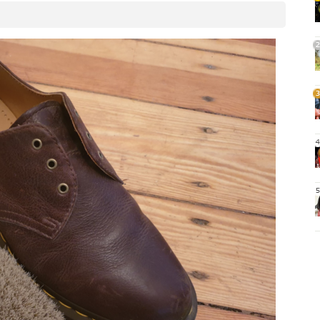
1
。
2
3
4
5