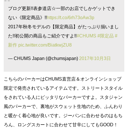
ブログ更新!!表参道店☆一部のお店でしかゲットでき
ない《限定商品》!!
https://t.co/6rh73oAw3p
2017年秋冬モデルの【限定商品】がたっぷり揃いまし
た!!初公開の商品もご紹介ですよ!!
#CHUMS
#限定品
#
新作
pic.twitter.com/BiatkwjZU8
— CHUMS Japan (@chumsjapan)
2017年10月3日
こちらのパーカーはCHUMS直営店＆オンラインショップ
限定で発売されているアイテムです。ストリートスタイル
をされている人にピッタリなパーカーですよ。スタジャン
風のパーカーで、裏地がスウェット生地のため、ふんわり
と暖かく着心地が良いです。ジーパンに合わせるのはもち
ろん、ロングスカートに合わせて甘辛にしてもGOOD！