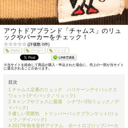
アウトドアブランド「チャムス」のリュ
ックやパーカーをチェック！
(評価数:
0
件)
0
chums
パーカー
リュック
5
※当サイトを経由して商品が購入・申込された場合に、売上の一部が当サイト
に還元されることがあります。
目次
1 チャムス定番のリュック ハリケーンデイパックス
ウェット(デイパック／リュック)
2 キャンプやフェスに最適 シナワバ25(リュック／デ
イパック)
3 優しい雰囲気 トリッパーパックブランケット(リュ
ック／デイパック)
4 2017年秋冬新作アイテム ボートロゴジップパーカ