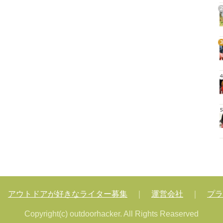
2
3
4
5
｜
アウトドアが好きなライター募集
｜
運営会社
｜
プラ
Copyright(c) outdoorhacker. All Rights Reaserved