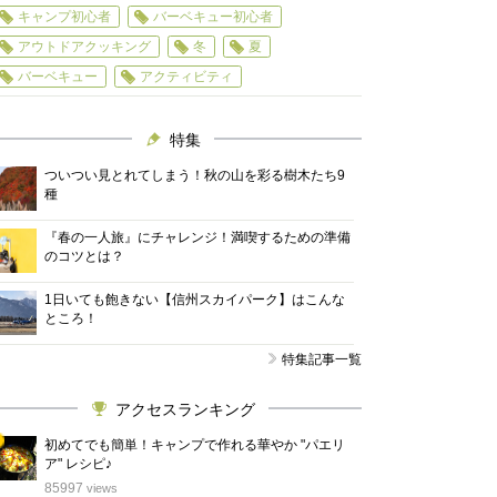
キャンプ初心者
バーベキュー初心者
アウトドアクッキング
冬
夏
バーベキュー
アクティビティ
特集
ついつい見とれてしまう！秋の山を彩る樹木たち9
種
『春の一人旅』にチャレンジ！満喫するための準備
のコツとは？
1日いても飽きない【信州スカイパーク】はこんな
ところ！
特集記事一覧
アクセスランキング
初めてでも簡単！キャンプで作れる華やか "パエリ
ア" レシピ♪
位
85997
views