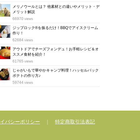
メリノウールとは？ 他素材との違いやメリット・デ
メリット解説
位
66970
views
ジップロック®を振るだけ！BBQでアイスクリーム
作り！
位
62684
views
アウトドアでチーズフォンデュ！お手軽レシピ＆オ
ススメ食材を紹介！
位
61765
views
じゃがいもで華やかキャンプ料理！ハッセルバック
ポテトの作り方♪
位
59744
views
イバシーポリシー
｜
特定商取引法表記