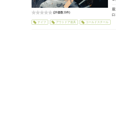
最
(評価数:
0
件)
口
0
ナイフ
アウトドア道具
コールドスチール