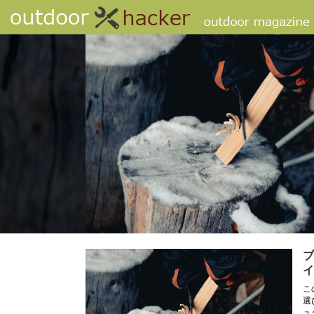
ブ
イ
こ
選
ュ