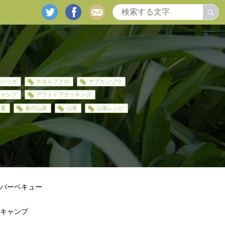
twitter
facebook
mail
ハッカ
ホタルブクロ
ヤブカンゾウ
キャンプ
アウトドアクッキング
夏
夏の山菜
山菜
山菜レシピ
バーベキュー
キャンプ