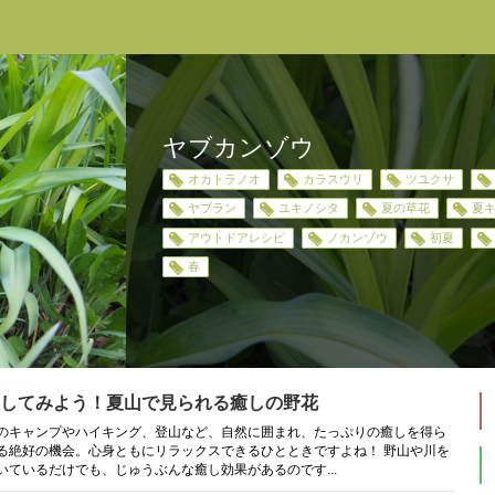
ヤブカンゾウ
オカトラノオ
カラスウリ
ツユクサ
ヤブラン
ユキノシタ
夏の草花
夏
アウトドアレシピ
ノカンゾウ
初夏
春
してみよう！夏山で見られる癒しの野花
のキャンプやハイキング、登山など、自然に囲まれ、たっぷりの癒しを得ら
る絶好の機会。心身ともにリラックスできるひとときですよね！ 野山や川を
いているだけでも、じゅうぶんな癒し効果があるのです...