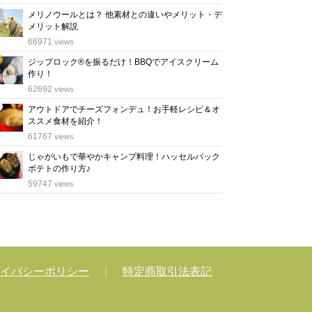
メリノウールとは？ 他素材との違いやメリット・デ
メリット解説
位
66971
views
ジップロック®を振るだけ！BBQでアイスクリーム
作り！
位
62692
views
アウトドアでチーズフォンデュ！お手軽レシピ＆オ
ススメ食材を紹介！
位
61767
views
じゃがいもで華やかキャンプ料理！ハッセルバック
ポテトの作り方♪
位
59747
views
イバシーポリシー
｜
特定商取引法表記