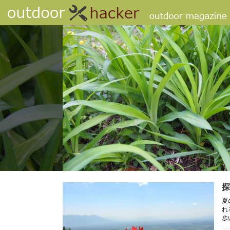
探
夏
れ
歩