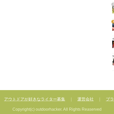
2
3
4
5
｜
アウトドアが好きなライター募集
｜
運営会社
｜
プラ
Copyright(c) outdoorhacker. All Rights Reaserved