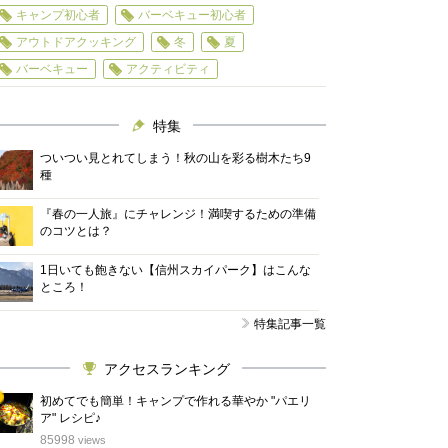
キャンプ初心者
バーベキュー初心者
アウトドアクッキング
冬
夏
バーベキュー
アクティビティ
特集
ついつい見とれてしまう！秋の山を彩る樹木たち9
種
『春の一人旅』にチャレンジ！満喫するための準備
のコツとは？
1日いても飽きない【信州スカイパーク】はこんな
ところ！
特集記事一覧
アクセスランキング
初めてでも簡単！キャンプで作れる華やか "パエリ
ア" レシピ♪
位
85998
views