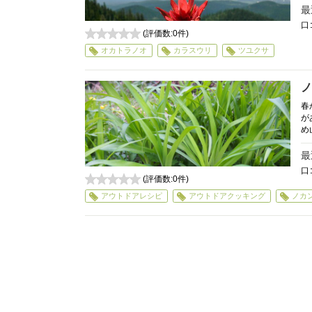
最
口
(評価数:
0
件)
0
オカトラノオ
カラスウリ
ツユクサ
ノ
春
が
め
最
口
(評価数:
0
件)
0
アウトドアレシピ
アウトドアクッキング
ノカ