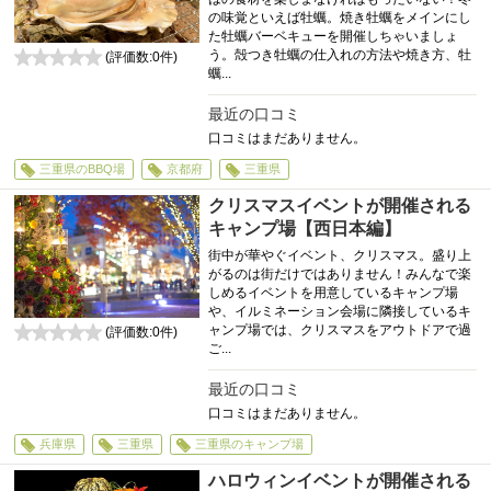
の味覚といえば牡蠣。焼き牡蠣をメインにし
た牡蠣バーベキューを開催しちゃいましょ
う。殻つき牡蠣の仕入れの方法や焼き方、牡
(評価数:
0
件)
蠣...
0
最近の口コミ
口コミはまだありません。
三重県のBBQ場
京都府
三重県
クリスマスイベントが開催される
キャンプ場【西日本編】
街中が華やぐイベント、クリスマス。盛り上
がるのは街だけではありません！みんなで楽
しめるイベントを用意しているキャンプ場
や、イルミネーション会場に隣接しているキ
ャンプ場では、クリスマスをアウトドアで過
(評価数:
0
件)
ご...
0
最近の口コミ
口コミはまだありません。
兵庫県
三重県
三重県のキャンプ場
ハロウィンイベントが開催される