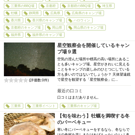
三重県のBBQ場
京都府
京都府のBBQ場
埼玉県
牡蠣
静岡県
広島県
広島県のキャンプ場
香川県
香川県のキャンプ場
ハロウィン
京都府のキャンプ場
岡山県
岡山県のキャンプ場
福井県
福井県のキャンプ場
星空観察会を開催しているキャン
プ場９選
空気の澄んだ場所や標高の高い場所にあるこ
とも多いキャンプ場。星空がきれいに見える
ことをキャンプの楽しみのひとつにしている
方も多いのではないでしょうか？ 天体望遠鏡
で星空を観望する「星空観察会」に...
(評価数:
0
件)
0
最近の口コミ
口コミはまだありません。
三重県
三重県イベント
三重県のキャンプ場
【旬を味わう】牡蠣を満喫する冬
のバーベキュー
寒い冬にバーベキューをするなら、冬ならで
はの食材を楽しまなければもったいない！冬