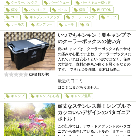
クーラーボックス
バーベキュー
バーベキュー初心者
保冷
パタゴニア
ボトル
保温
BURTON
YETI
キャプテンスタッグ
クーラーバッグ
コップ
サーモス
タンブラー
ビール
酒
いつでもキンキン！夏キャンプで
のクーラーボックスの使い方
夏のキャンプは、クーラーボックス内の食材
の痛みが心配ですよね。 クーラーボックスに
入れていれば安心！という訳ではなく、保冷
の方法で、食材の保ちが良くも悪くもなるの
です。 できれば長時間、食材は新鮮...
(評価数:
0
件)
0
最近の口コミ
口コミはまだありません。
キャンプ
キャンプ初心者
キャンプ道具
頑丈なステンレス製！シンプルで
カッコいいデザインのパタゴニア
ボトル！
この記事では、アウトドアブランドのパタゴ
ニアから発売しているボトルの「ミアー・ロ