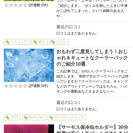
ング・ルート・エール・ハウラー」について
(評価数:
0
件)
ご紹介します。「ボトルを倒したときに中身
0
がこぼれてしまった」という経験のある人
や...
最近の口コミ
口コミはまだありません。
パタゴニア
保冷
ボトル
おもわず二度見してしまう！おし
ゃれ＆キュートなクーラーバック
のご紹介10選
この記事では、かわいいクーラーバックをご
紹介します。 突然ですがクーラーバックは持
っていますか？クーラーバックは、キャンプ
(評価数:
0
件)
などのアウトドアシーンではもちろん、ハイ
0
キングや運動会などさまざまなシー...
最近の口コミ
口コミはまだありません。
YETI
BURTON
キャプテンスタッグ
【サーモス保冷缶ホルダー】30分