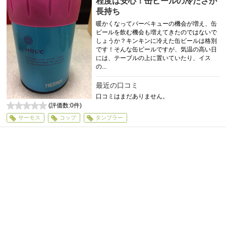
程度は安心！缶ビールの冷たさが
長持ち
暖かくなってバーベキューの機会が増え、缶
ビールを飲む機会も増えてきたのではないで
しょうか？キンキンに冷えた缶ビールは格別
です！そんな缶ビールですが、気温の高い日
には、テーブルの上に置いていたり、イス
の...
最近の口コミ
口コミはまだありません。
(評価数:
0
件)
0
サーモス
コップ
タンブラー