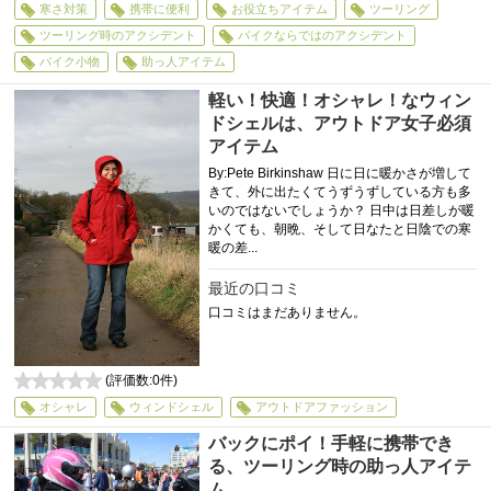
寒さ対策
携帯に便利
お役立ちアイテム
ツーリング
ツーリング時のアクシデント
バイクならではのアクシデント
バイク小物
助っ人アイテム
軽い！快適！オシャレ！なウィン
ドシェルは、アウトドア女子必須
アイテム
By:Pete Birkinshaw 日に日に暖かさが増して
きて、外に出たくてうずうずしている方も多
いのではないでしょうか？ 日中は日差しが暖
かくても、朝晩、そして日なたと日陰での寒
暖の差...
最近の口コミ
口コミはまだありません。
(評価数:
0
件)
0
オシャレ
ウィンドシェル
アウトドアファッション
バックにポイ！手軽に携帯でき
る、ツーリング時の助っ人アイテ
ム