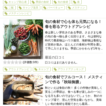
キャンプ初心者
季節の食材
旬の食材
春
ご飯
キャンプ道具
バーベキュー
メスティン
メスティンレシピ
旬の食材で心も体も元気になる！
春を彩るアウトドアレシピ
春は新しい芽吹きのある季節。さまざまな春
の旬の食べ物も多く出回ります。今は便利な
時代で農産物はハウス栽培、海鮮物は養殖な
ど技術が進み、ほとんどの食材が年間を通し
て手に入りますね。季節にかかわらず1年を...
最近の口コミ
(評価数:
0
件)
口コミはまだありません。
0
アウトドアレシピ
キャンプ
アウトドアクッキング
旬の食材でフルコース！ メスティ
ンで作る「秋味御膳」
秋といえば食欲の秋！ 多くの作物が美味しく
実るこの季節は、食べる事が楽しみの一つに
なる方も多いのではないでしょうか、 秋のキ
ャンプ場で、澄んだ空気を吸いながら、美味
しい旬の食材を堪能できたら最高...