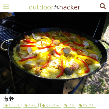
海老
しいたけ
しめじ
じゃがいも
にら
にんじん