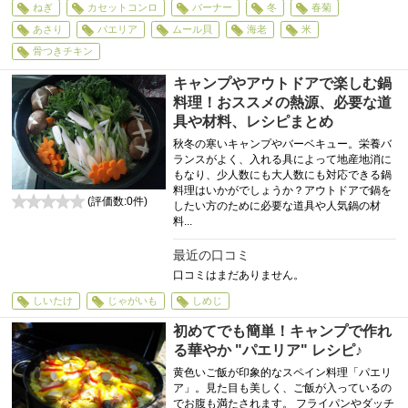
ねぎ
カセットコンロ
バーナー
冬
春菊
あさり
パエリア
ムール貝
海老
米
骨つきチキン
キャンプやアウトドアで楽しむ鍋
料理！おススメの熱源、必要な道
具や材料、レシピまとめ
秋冬の寒いキャンプやバーベキュー。栄養バ
ランスがよく、入れる具によって地産地消に
もなり、少人数にも大人数にも対応できる鍋
料理はいかがでしょうか？アウトドアで鍋を
(評価数:
0
件)
したい方のために必要な道具や人気鍋の材
0
料...
最近の口コミ
口コミはまだありません。
しいたけ
じゃがいも
しめじ
初めてでも簡単！キャンプで作れ
る華やか "パエリア" レシピ♪
黄色いご飯が印象的なスペイン料理「パエリ
ア」。見た目も美しく、ご飯が入っているの
でお腹も満たされます。 フライパンやダッチ