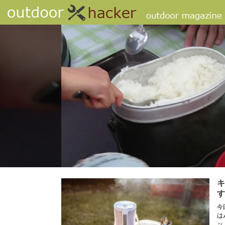
キ
す
今
は
ッ