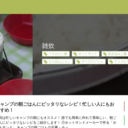
雑炊
ツナかけご飯
ホットサンド
炊き込みご飯
ちりめんじゃこ
チーズリゾット
ライスピ
ャンプの朝ごはんにピッタリなレシピ！忙しい人にもお
すめ！
回は忙しいキャンプの朝にもオススメ！ 誰でも簡単に作れて美味しい、朝ご
んにピッタリなレシピをご紹介します！ ①ホットサンドメーカーで作る「ホ
トサンド」 キャンプの朝ごはんの定番・ホッ...