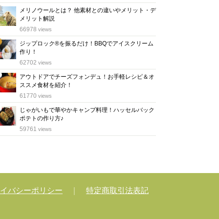
メリノウールとは？ 他素材との違いやメリット・デ
メリット解説
位
66978
views
ジップロック®を振るだけ！BBQでアイスクリーム
作り！
位
62702
views
アウトドアでチーズフォンデュ！お手軽レシピ＆オ
ススメ食材を紹介！
位
61770
views
じゃがいもで華やかキャンプ料理！ハッセルバック
ポテトの作り方♪
位
59761
views
イバシーポリシー
｜
特定商取引法表記