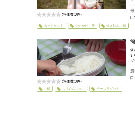
最
(評価数:
0
件)
口
0
ホットサンド
ツナかけご飯
炊き込みご飯
簡
炊
す
で
最
口
(評価数:
0
件)
0
ご飯
ちりめんじゃこ
チーズリゾット