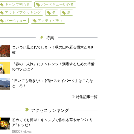
キャンプ初心者
バーベキュー初心者
アウトドアクッキング
冬
夏
バーベキュー
アクティビティ
特集
ついつい見とれてしまう！秋の山を彩る樹木たち9
種
『春の一人旅』にチャレンジ！満喫するための準備
のコツとは？
1日いても飽きない【信州スカイパーク】はこんな
ところ！
特集記事一覧
アクセスランキング
初めてでも簡単！キャンプで作れる華やか "パエリ
ア" レシピ♪
位
86007
views