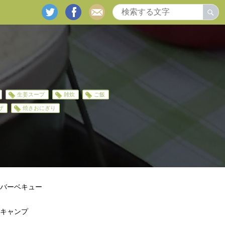
twitter
facebook
mail
生姜スープ
雑炊
ご飯
ザ
焼きおにぎり
バーベキュー
キャンプ