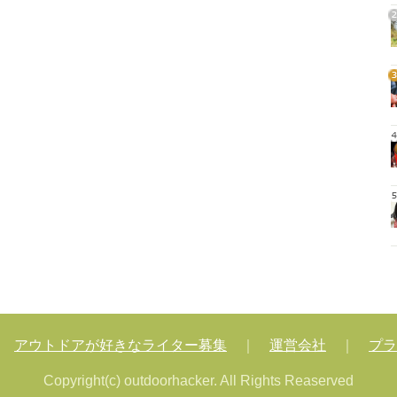
2
3
4
5
｜
アウトドアが好きなライター募集
｜
運営会社
｜
プラ
Copyright(c) outdoorhacker. All Rights Reaserved