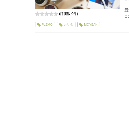
最
(評価数:
0
件)
口
0
PLEMO
カリタ
MOYEAH