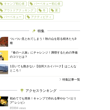
キャンプ初心者
バーベキュー初心者
アウトドアクッキング
冬
夏
バーベキュー
アクティビティ
特集
ついつい見とれてしまう！秋の山を彩る樹木たち9
種
『春の一人旅』にチャレンジ！満喫するための準備
のコツとは？
1日いても飽きない【信州スカイパーク】はこんな
ところ！
特集記事一覧
アクセスランキング
初めてでも簡単！キャンプで作れる華やか "パエリ
ア" レシピ♪
位
85994
views