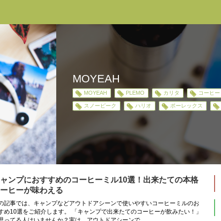
MOYEAH
MOYEAH
PLEMO
カリタ
コーヒー
スノーピーク
ハリオ
ポーレックス
ャンプにおすすめのコーヒーミル10選！出来たての本格
ーヒーが味わえる
の記事では、キャンプなどアウトドアシーンで使いやすいコーヒーミルのお
すめ10選をご紹介します。 「キャンプで出来たてのコーヒーが飲みたい！」
思ってる人はいませんか？実は、アウトドアシーンで...