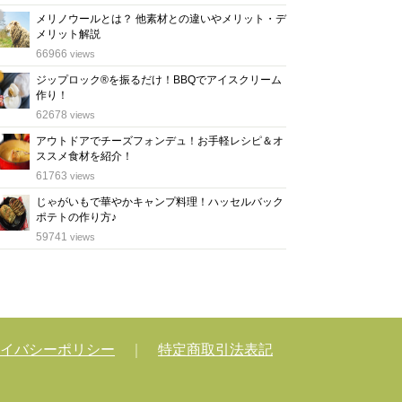
メリノウールとは？ 他素材との違いやメリット・デ
メリット解説
位
66966
views
ジップロック®を振るだけ！BBQでアイスクリーム
作り！
位
62678
views
アウトドアでチーズフォンデュ！お手軽レシピ＆オ
ススメ食材を紹介！
位
61763
views
じゃがいもで華やかキャンプ料理！ハッセルバック
ポテトの作り方♪
位
59741
views
イバシーポリシー
｜
特定商取引法表記