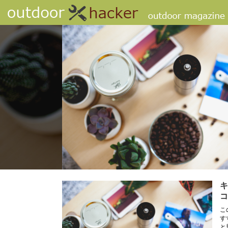
キ
コ
こ
す
と