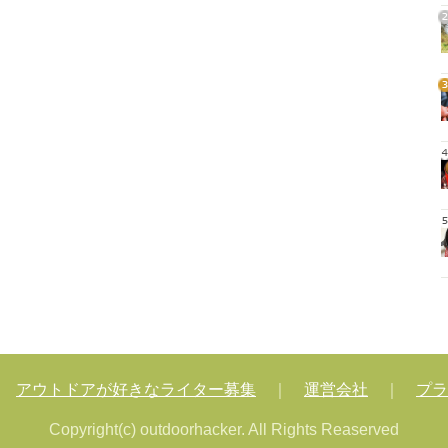
2
3
4
5
｜
アウトドアが好きなライター募集
｜
運営会社
｜
プラ
Copyright(c) outdoorhacker. All Rights Reaserved