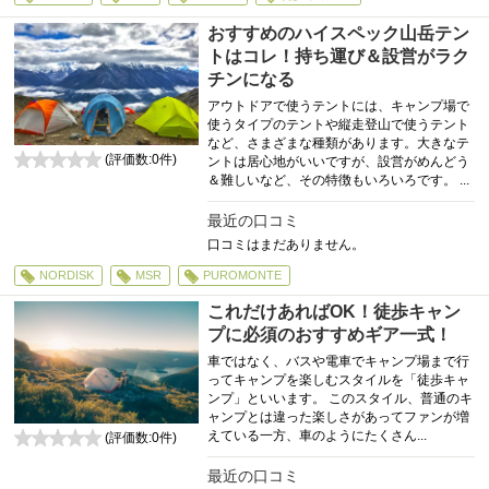
おすすめのハイスペック山岳テン
トはコレ！持ち運び＆設営がラク
チンになる
アウトドアで使うテントには、キャンプ場で
使うタイプのテントや縦走登山で使うテント
など、さまざまな種類があります。大きなテ
(評価数:
0
件)
ントは居心地がいいですが、設営がめんどう
0
＆難しいなど、その特徴もいろいろです。 ...
最近の口コミ
口コミはまだありません。
NORDISK
MSR
PUROMONTE
これだけあればOK！徒歩キャン
プに必須のおすすめギア一式！
車ではなく、バスや電車でキャンプ場まで行
ってキャンプを楽しむスタイルを「徒歩キャ
ンプ」といいます。 このスタイル、普通のキ
ャンプとは違った楽しさがあってファンが増
えている一方、車のようにたくさん...
(評価数:
0
件)
0
最近の口コミ