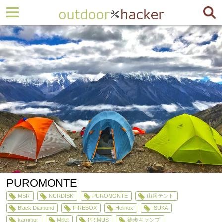
PUROMONTE
MSR
NORDISK
PUROMONTE
山岳テント
Black Diamond
FIREBOX
Helinox
ISUKA
karrimor
Millet
PRIMUS
徒歩キャンプ